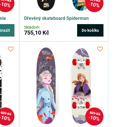
839 Kč
839 Kč
10%
10%
nie
Dřevěný skateboard Spiderman
Skladom
brazit
Do košíku
755,10 Kč
839 Kč
839 Kč
10%
10%