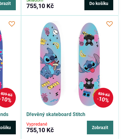
Skladom
brazit
Do košíku
755,10 Kč
839 Kč
839 Kč
10%
10%
ends
Dřevěný skateboard Stitch
Vypredané
košíku
Zobrazit
755,10 Kč