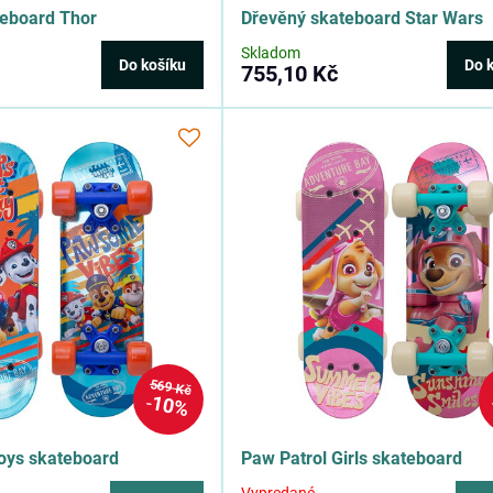
teboard Thor
Dřevěný skateboard Star Wars
Skladom
Do košíku
Do 
755,10 Kč
569 Kč
10%
oys skateboard
Paw Patrol Girls skateboard