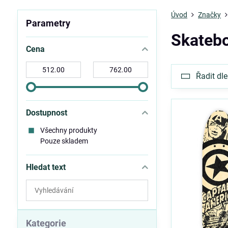
Úvod
Značky
Parametry
Skateb
Cena
Od:
Do:
Řadit dle
Dostupnost
Všechny produkty
Pouze skladem
Hledat text
Prohledat
výsledky
filtru
fulltextem
Kategorie