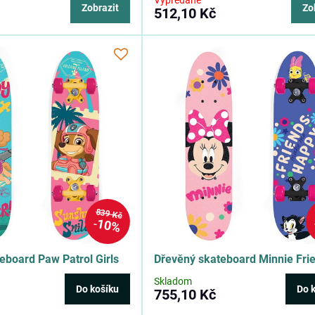
Vypredané
Zobrazit
Zo
512,10 Kč
839 Kč
10%
eboard Paw Patrol Girls
Dřevěný skateboard Minnie Fri
Skladom
Do košíku
Do 
755,10 Kč