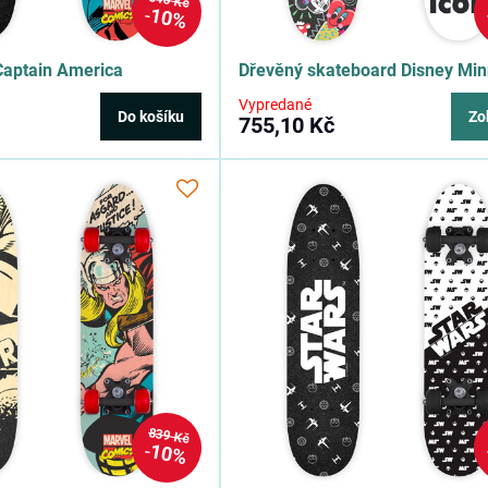
846 Kč
10%
Captain America
Dřevěný skateboard Disney Min
Vypredané
Do košíku
Zo
755,10 Kč
839 Kč
10%