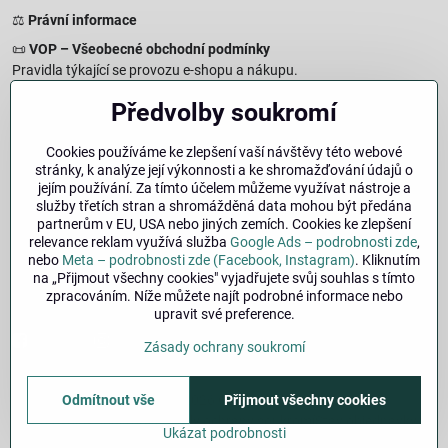
⚖️
Právní informace
📜
VOP – Všeobecné obchodní podmínky
Pravidla týkající se provozu e-shopu a nákupu.
🔒
Zásady zpracování osobních údajů
Předvolby soukromí
Jak chráníme a zpracováváme vaše osobní údaje.
🍪
Informace o cookies
Cookies používáme ke zlepšení vaší návštěvy této webové
stránky, k analýze její výkonnosti a ke shromažďování údajů o
Informace o používaných cookies a zpracování údajů na webu.
jejím používání. Za tímto účelem můžeme využívat nástroje a
↩️
Právo na odstoupení – 14denní vrácení
služby třetích stran a shromážděná data mohou být předána
Postup a podmínky odstoupení od nákupu.
partnerům v EU, USA nebo jiných zemích. Cookies ke zlepšení
relevance reklam využívá služba
Google Ads – podrobnosti zde
,
🏢
Impresum
nebo
Meta – podrobnosti zde (Facebook, Instagram)
. Kliknutím
Údaje o provozovateli a právní informace.
na „Přijmout všechny cookies" vyjadřujete svůj souhlas s tímto
zpracováním. Níže můžete najít podrobné informace nebo
🔐
Bezpečnost
upravit své preference.
Facebook
Instagram
Zásady ochrany soukromí
Odmítnout vše
©
2026
Copyright
Přijmout všechny cookies
Předvolby soukromí
Zásady ochrany soukromí
Stav objednávky
Ukázat podrobnosti
Vytvořeno systémem:
ByznysWeb.cz