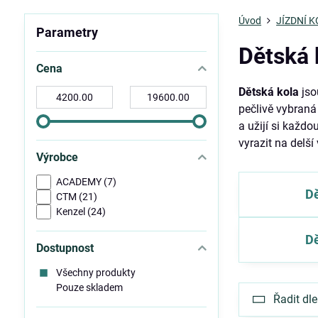
Úvod
JÍZDNÍ 
Parametry
Dětská 
Cena
Dětská kola
jso
Od:
Do:
pečlivě vybraná
a užijí si každo
vyrazit na delší 
Výrobce
ACADEMY (7)
Dě
CTM (21)
Kenzel (24)
Dě
Dostupnost
Všechny produkty
Pouze skladem
Řadit dle