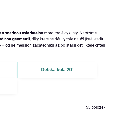
t
a
snadnou ovladatelnost
pro malé cyklisty. Nabízíme
dlnou geometrií
, díky které se děti rychle naučí jistě jezdit
 – od nejmenších začátečníků až po starší děti, které chtějí
Dětská kola 20"
53
položek