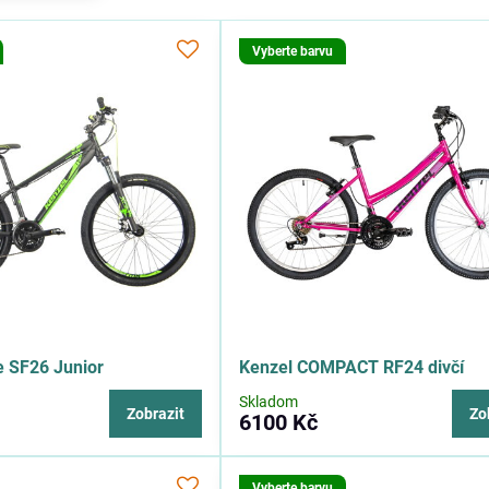
Vyberte barvu
e SF26 Junior
Kenzel COMPACT RF24 divčí
Skladom
Zobrazit
Zo
6100 Kč
Vyberte barvu