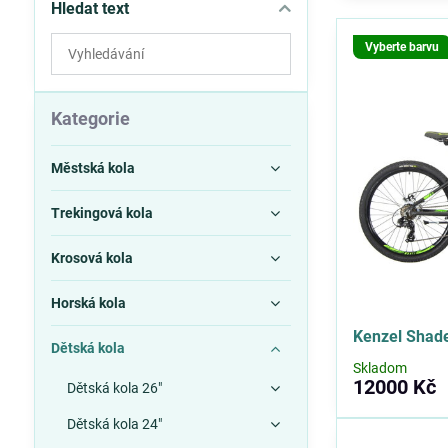
Hledat text
Prohledat
Vyberte barvu
výsledky
filtru
fulltextem
Kategorie
Městská kola
Trekingová kola
Krosová kola
Horská kola
Kenzel Shad
Dětská kola
Skladom
12000 Kč
Dětská kola 26"
Dětská kola 24"