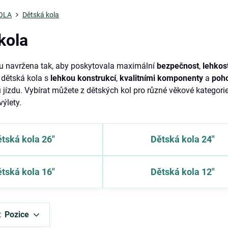
KOLA
Dětská kola
kola
u navržena tak, aby poskytovala maximální
bezpečnost
,
lehkos
 dětská kola s
lehkou konstrukcí
,
kvalitními komponenty
a
poho
u jízdu. Vybírat můžete z dětských kol pro různé věkové kategorie
výlety.
tská kola 26"
Dětská kola 24"
tská kola 16"
Dětská kola 12"
:
Pozice