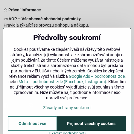
⚖️
Právní informace
📜
VOP – Všeobecné obchodní podmínky
Pravidla týkající se provozu e-shopu a nákupu.
🔒
Zásady zpracování osobních údajů
Předvolby soukromí
Jak chráníme a zpracováváme vaše osobní údaje.
🍪
Informace o cookies
Cookies používáme ke zlepšení vaší návštěvy této webové
stránky, k analýze její výkonnosti a ke shromažďování údajů o
Informace o používaných cookies a zpracování údajů na webu.
jejím používání. Za tímto účelem můžeme využívat nástroje a
↩️
Právo na odstoupení – 14denní vrácení
služby třetích stran a shromážděná data mohou být předána
Postup a podmínky odstoupení od nákupu.
partnerům v EU, USA nebo jiných zemích. Cookies ke zlepšení
relevance reklam využívá služba
Google Ads – podrobnosti zde
,
🏢
Impresum
nebo
Meta – podrobnosti zde (Facebook, Instagram)
. Kliknutím
Údaje o provozovateli a právní informace.
na „Přijmout všechny cookies" vyjadřujete svůj souhlas s tímto
zpracováním. Níže můžete najít podrobné informace nebo
🔐
Bezpečnost
upravit své preference.
Facebook
Instagram
Zásady ochrany soukromí
Odmítnout vše
Přijmout všechny cookies
©
2026
Copyright
Předvolby soukromí
Zásady ochrany soukromí
Stav objednávky
Ukázat podrobnosti