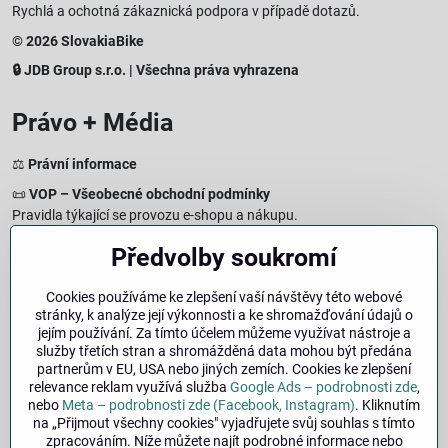
Rychlá a ochotná zákaznická podpora v případě dotazů.
© 2026 SlovakiaBike
🔒 JDB Group s.r.o. | Všechna práva vyhrazena
Právo + Média
⚖️
Právní informace
📜
VOP – Všeobecné obchodní podmínky
Pravidla týkající se provozu e-shopu a nákupu.
🔒
Zásady zpracování osobních údajů
Předvolby soukromí
Jak chráníme a zpracováváme vaše osobní údaje.
🍪
Informace o cookies
Cookies používáme ke zlepšení vaší návštěvy této webové
stránky, k analýze její výkonnosti a ke shromažďování údajů o
Informace o používaných cookies a zpracování údajů na webu.
jejím používání. Za tímto účelem můžeme využívat nástroje a
↩️
Právo na odstoupení – 14denní vrácení
služby třetích stran a shromážděná data mohou být předána
Postup a podmínky odstoupení od nákupu.
partnerům v EU, USA nebo jiných zemích. Cookies ke zlepšení
relevance reklam využívá služba
Google Ads – podrobnosti zde
,
🏢
Impresum
nebo
Meta – podrobnosti zde (Facebook, Instagram)
. Kliknutím
Údaje o provozovateli a právní informace.
na „Přijmout všechny cookies" vyjadřujete svůj souhlas s tímto
zpracováním. Níže můžete najít podrobné informace nebo
🔐
Bezpečnost