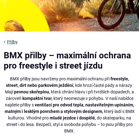
Přilby
BMX přilby – maximální ochrana
pro freestyle i street jízdu
BMX přilby jsou navrženy pro maximální ochranu při
freestyle,
street, dirt nebo parkovém ježdění,
kde hrozí časté pády a nárazy.
Mají
pevnou skořepinu,
která chrání hlavu i při tvrdších dopadech, a
zároveň
kompaktní tvar,
který neomezuje v pohybu. V naší nabídce
najdete přilby s
ventilací pro odvod tepla, nastavitelným upínáním,
matným i lesklým povrchem a stylovým designem,
který ladí s BMX
kulturou. Vhodné pro
mladé jezdce i dospělé,
do skateparku, na
street i do lesa. Bezpečí, styl a svoboda pohybu – to jsou přilby pro
BMX.