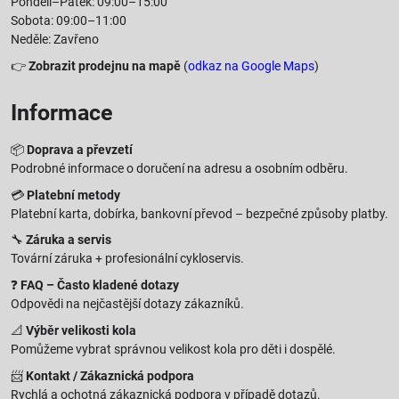
Pondělí–Pátek: 09:00–15:00
Sobota: 09:00–11:00
Neděle: Zavřeno
👉
Zobrazit prodejnu na mapě
(
odkaz na Google Maps
)
Informace
📦
Doprava a převzetí
Podrobné informace o doručení na adresu a osobním odběru.
💳
Platební metody
Platební karta, dobírka, bankovní převod – bezpečné způsoby platby.
🔧
Záruka a servis
Tovární záruka + profesionální cykloservis.
❓
FAQ – Často kladené dotazy
Odpovědi na nejčastější dotazy zákazníků.
📐
Výběr velikosti kola
Pomůžeme vybrat správnou velikost kola pro děti i dospělé.
📨
Kontakt / Zákaznická podpora
Rychlá a ochotná zákaznická podpora v případě dotazů.