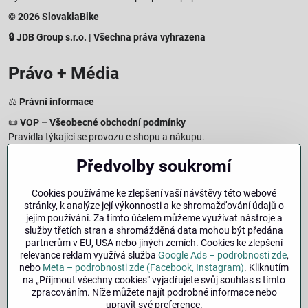
© 2026 SlovakiaBike
🔒 JDB Group s.r.o. | Všechna práva vyhrazena
Právo + Média
⚖️
Právní informace
📜
VOP – Všeobecné obchodní podmínky
Pravidla týkající se provozu e-shopu a nákupu.
🔒
Zásady zpracování osobních údajů
Předvolby soukromí
Jak chráníme a zpracováváme vaše osobní údaje.
🍪
Informace o cookies
Cookies používáme ke zlepšení vaší návštěvy této webové
stránky, k analýze její výkonnosti a ke shromažďování údajů o
Informace o používaných cookies a zpracování údajů na webu.
jejím používání. Za tímto účelem můžeme využívat nástroje a
↩️
Právo na odstoupení – 14denní vrácení
služby třetích stran a shromážděná data mohou být předána
Postup a podmínky odstoupení od nákupu.
partnerům v EU, USA nebo jiných zemích. Cookies ke zlepšení
relevance reklam využívá služba
Google Ads – podrobnosti zde
,
🏢
Impresum
nebo
Meta – podrobnosti zde (Facebook, Instagram)
. Kliknutím
Údaje o provozovateli a právní informace.
na „Přijmout všechny cookies" vyjadřujete svůj souhlas s tímto
zpracováním. Níže můžete najít podrobné informace nebo
🔐
Bezpečnost
upravit své preference.