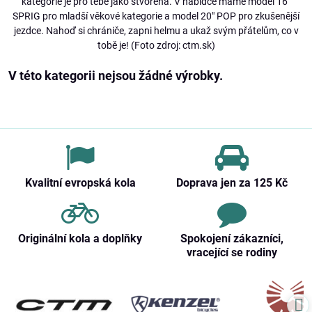
kategorie je pro tebe jako stvořená. V nabídce máme model 16"
SPRIG pro mladší věkové kategorie a model 20" POP pro zkušenější
jezdce. Nahoď si chrániče, zapni helmu a ukaž svým přátelům, co v
tobě je! (Foto zdroj: ctm.sk)
Kvalitní evropská kola
Doprava jen za 125 Kč
Originální kola a doplňky
Spokojení zákazníci,
vracející se rodiny