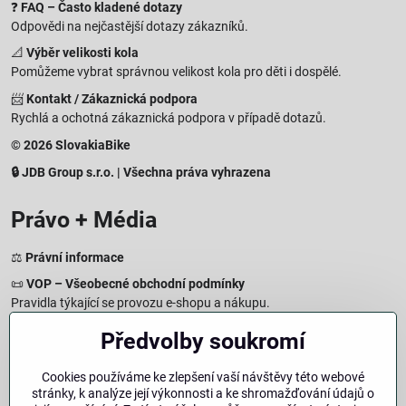
❓
FAQ – Často kladené dotazy
Odpovědi na nejčastější dotazy zákazníků.
📐
Výběr velikosti kola
Pomůžeme vybrat správnou velikost kola pro děti i dospělé.
📨
Kontakt / Zákaznická podpora
Rychlá a ochotná zákaznická podpora v případě dotazů.
© 2026 SlovakiaBike
🔒 JDB Group s.r.o. | Všechna práva vyhrazena
Právo + Média
⚖️
Právní informace
📜
VOP – Všeobecné obchodní podmínky
Pravidla týkající se provozu e-shopu a nákupu.
🔒
Zásady zpracování osobních údajů
Předvolby soukromí
Jak chráníme a zpracováváme vaše osobní údaje.
🍪
Informace o cookies
Cookies používáme ke zlepšení vaší návštěvy této webové
stránky, k analýze její výkonnosti a ke shromažďování údajů o
Informace o používaných cookies a zpracování údajů na webu.