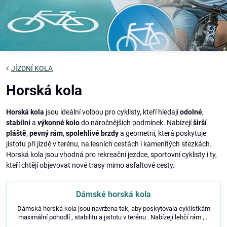
JÍZDNÍ KOLA
Horská kola
Horská kola
jsou ideální volbou pro cyklisty, kteří hledají
odolné
,
stabilní
a
výkonné kolo
do náročnějších podmínek. Nabízejí
širší
pláště
,
pevný rám
,
spolehlivé brzdy
a geometrii, která poskytuje
jistotu při jízdě v terénu, na lesních cestách i kamenitých stezkách.
Horská kola jsou vhodná pro rekreační jezdce, sportovní cyklisty i ty,
kteří chtějí objevovat nové trasy mimo asfaltové cesty.
Dámské horská kola
Dámská horská kola jsou navržena tak, aby poskytovala cyklistkám
maximální pohodlí , stabilitu a jistotu v terénu . Nabízejí lehčí rám ,...