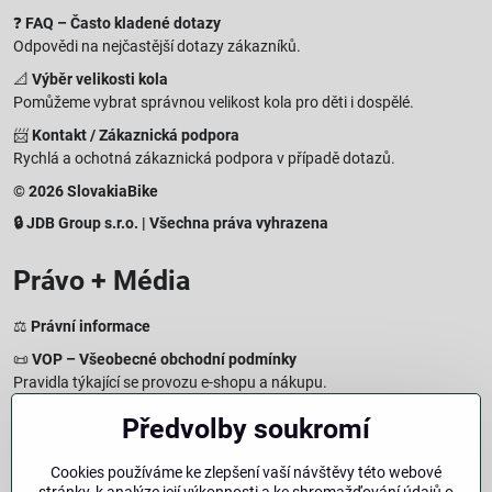
❓
FAQ – Často kladené dotazy
Odpovědi na nejčastější dotazy zákazníků.
📐
Výběr velikosti kola
Pomůžeme vybrat správnou velikost kola pro děti i dospělé.
📨
Kontakt / Zákaznická podpora
Rychlá a ochotná zákaznická podpora v případě dotazů.
© 2026 SlovakiaBike
🔒 JDB Group s.r.o. | Všechna práva vyhrazena
Právo + Média
⚖️
Právní informace
📜
VOP – Všeobecné obchodní podmínky
Pravidla týkající se provozu e-shopu a nákupu.
🔒
Zásady zpracování osobních údajů
Předvolby soukromí
Jak chráníme a zpracováváme vaše osobní údaje.
🍪
Informace o cookies
Cookies používáme ke zlepšení vaší návštěvy této webové