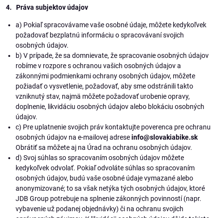
4. Práva subjektov údajov
a) Pokiaľ spracovávame vaše osobné údaje, môžete kedykoľvek
požadovať bezplatnú informáciu o spracovávaní svojich
osobných údajov.
b) V prípade, že sa domnievate, že spracovanie osobných údajov
robíme v rozpore s ochranou vašich osobných údajov a
zákonnými podmienkami ochrany osobných údajov, môžete
požiadať o vysvetlenie, požadovať, aby sme odstránili takto
vzniknutý stav, najmä môžete požadovať urobenie opravy,
doplnenie, likvidáciu osobných údajov alebo blokáciu osobných
údajov.
c) Pre uplatnenie svojich práv kontaktujte poverenca pre ochranu
osobných údajov na e-mailovej adrese
info@slovakiabike.sk
Obrátiť sa môžete aj na Úrad na ochranu osobných údajov.
d) Svoj súhlas so spracovaním osobných údajov môžete
kedykoľvek odvolať. Pokiaľ odvoláte súhlas so spracovaním
osobných údajov, budú vaše osobné údaje vymazané alebo
anonymizované; to sa však netýka tých osobných údajov, ktoré
JDB Group potrebuje na splnenie zákonných povinností (napr.
vybavenie už podanej objednávky) či na ochranu svojich