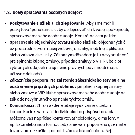
1.2. Účely spracovania osobných údajov:
Poskytovanie služieb a ich zlepšovanie
. Aby sme mohli
poskytovať ponúkané služby a zlepšovať ich k vašej spokojnosti,
spracovávame vaše osobné údaje. Konkrétne sem patria:
Spracovanie objednávky tovaru alebo služieb
, objednaných či
už prostredníctvom našej webovej stránky, mobilnej aplikácie,
alebo zákazníckej linky. Zákonným dôvodom je tu nevyhnutnosť
pre splnenie kúpnej zmluvy, prípadne zmluvy o VIP klube a pri
vybraných údajoch na splnenie právnych povinností (napr.
účtovné doklady)..
Zákaznícka podpora. Na zaistenie zákazníckeho servisu a na
odstránenie prípadných problémov pri
plnení kúpnej zmluvy
alebo zmluvy o VIP klube spracovávame vaše osobné údaje na
základe nevyhnutného splnenia týchto zmlúv.
Komunikácia
. Zhromaždené údaje využívame s cieľom
komunikácie s vami a jej individuálneho prispôsobovania.
Môžeme vás napríklad kontaktovať telefonicky, e-mailom, v
aplikácii alebo inou formou, aby sme vám pripomenuli, že máte
tovar v online košíku, pomohli vám s dokončením vašej