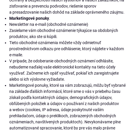
ochrany a bezpečnosti našich systémov a našich zákazníkov, na
zisťovanie a prevenciu podvodov, riešenie sporov
a presadzovanie našich dohôd na základe oprávneného záujmu.
Marketingové ponuky
.
Newsletter na e-mail (obchodné oznámenie)
Zasielame vám obchodné oznámenie týkajúce sa obdobných
produktov, ako ste si kúpili.
Tieto obchodné oznámenia môžete vždy odmietnuť
prostredníctvom odkazu pre odhlásenie, ktorý nájdete v každom
e-maile.
V prípade, že odoberanie obchodných oznámení odhlásite,
nebudeme naďalej vaše elektronické kontakty na tieto účely
využívať. Začneme ich opäť využívať, pokiaľ ich zaregistrujete
alebo si ich výslovne vyžiadate.
Marketingové ponuky, ktoré sa vám zobrazujú, môžu byť vybrané
na základe ďalších informácií, ktoré sme o vás v priebehu času
získali podľa kontaktných údajov, demografických údajov,
obľúbených položiek a údajov o používaní z našich produktov
a webov (cookies, IP adresa, údaje poskytnuté vaším
prehliadačom, údaje o preklikoch, zobrazených obchodných
oznámeniach, navštívených produktoch). Nevykonávame plne
automatizované spracovanie, ktoré by pre vás malo právne