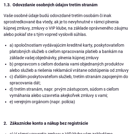
1.3. Odovzdanie osobných údajov tretím stranám
Vaše osobné údaje budú odovzdané tretím osobám či inak
sprostredkované iba vtedy, ak je to nevyhnutné v rámci plnenia
kúpnej zmluvy, zmluvy o VIP klube, na základe oprávneného záujmu
alebo pokiaľ ste s tým vopred vyslovili súhlas.
a) spoločnostiam vydávajúcim kreditné karty, poskytovateľom
platobných služieb s cieľom spracovania platieb a bankám na
základe vašej objednávky, plnenia kúpnej zmluvy
b) prepravcom s cieľom dodania vami objednaných produktov
alebo služieb a riešenia reklamácií vrátane odstúpenia od zmluvy
c) ďalším poskytovateľom služieb, tretím stranám zapojeným do
spracovania dát;
d) tretím stranám, napr. prvým zástupcom, súdom s cieľom
vymáhania alebo uzavretia akejkoľvek zmluvy s vami;
e) verejným orgánom (napr. polícia)
2. Zákaznícke konto a nákup bez registrácie