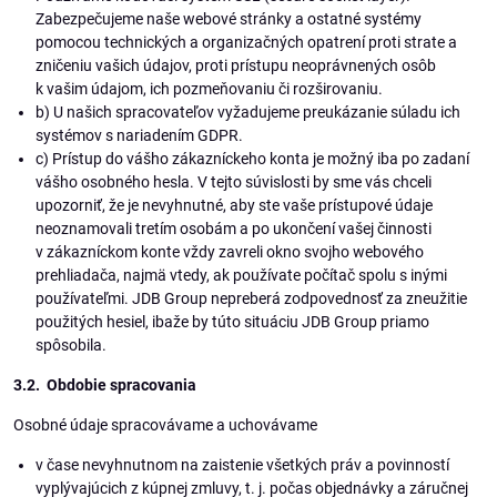
Zabezpečujeme naše webové stránky a ostatné systémy
pomocou technických a organizačných opatrení proti strate a
zničeniu vašich údajov, proti prístupu neoprávnených osôb
k vašim údajom, ich pozmeňovaniu či rozširovaniu.
b) U našich spracovateľov vyžadujeme preukázanie súladu ich
systémov s nariadením GDPR.
c) Prístup do vášho zákazníckeho konta je možný iba po zadaní
vášho osobného hesla. V tejto súvislosti by sme vás chceli
upozorniť, že je nevyhnutné, aby ste vaše prístupové údaje
neoznamovali tretím osobám a po ukončení vašej činnosti
v zákazníckom konte vždy zavreli okno svojho webového
prehliadača, najmä vtedy, ak používate počítač spolu s inými
používateľmi. JDB Group nepreberá zodpovednosť za zneužitie
použitých hesiel, ibaže by túto situáciu JDB Group priamo
spôsobila.
3.2. Obdobie spracovania
Osobné údaje spracovávame a uchovávame
v čase nevyhnutnom na zaistenie všetkých práv a povinností
vyplývajúcich z kúpnej zmluvy, t. j. počas objednávky a záručnej