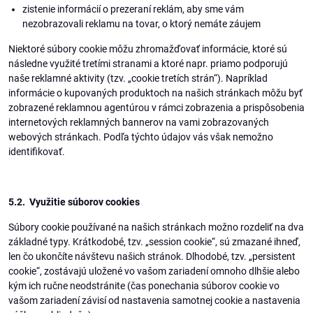
zistenie informácií o prezeraní reklám, aby sme vám
nezobrazovali reklamu na tovar, o ktorý nemáte záujem
Niektoré súbory cookie môžu zhromažďovať informácie, ktoré sú
následne využité tretími stranami a ktoré napr. priamo podporujú
naše reklamné aktivity (tzv. „cookie tretích strán“). Napríklad
informácie o kupovaných produktoch na našich stránkach môžu byť
zobrazené reklamnou agentúrou v rámci zobrazenia a prispôsobenia
internetových reklamných bannerov na vami zobrazovaných
webových stránkach. Podľa týchto údajov vás však nemožno
identifikovať.
5.2. Využitie súborov cookies
Súbory cookie používané na našich stránkach možno rozdeliť na dva
základné typy. Krátkodobé, tzv. „session cookie“, sú zmazané ihneď,
len čo ukončíte návštevu našich stránok. Dlhodobé, tzv. „persistent
cookie“, zostávajú uložené vo vašom zariadení omnoho dlhšie alebo
kým ich ručne neodstránite (čas ponechania súborov cookie vo
vašom zariadení závisí od nastavenia samotnej cookie a nastavenia