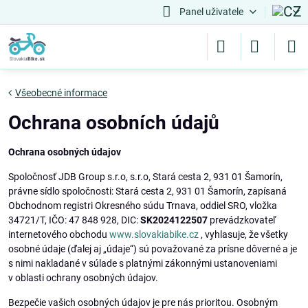
Panel uživatele
Všeobecné informace
Ochrana osobních údajů
Ochrana osobných údajov
Spoločnosť JDB Group s.r.o, s.r.o, Stará cesta 2, 931 01 Šamorín,
právne sídlo spoločnosti: Stará cesta 2, 931 01 Šamorín, zapísaná
Obchodnom registri Okresného súdu Trnava, oddiel SRO, vložka
34721/T, IČO: 47 848 928, DIC:
SK2024122507
prevádzkovateľ
internetového obchodu
www.slovakiabike.cz
, vyhlasuje, že všetky
osobné údaje (ďalej aj „údaje“) sú považované za prísne dôverné a je
s nimi nakladané v súlade s platnými zákonnými ustanoveniami
v oblasti ochrany osobných údajov.
Bezpečie vašich osobných údajov je pre nás prioritou. Osobným