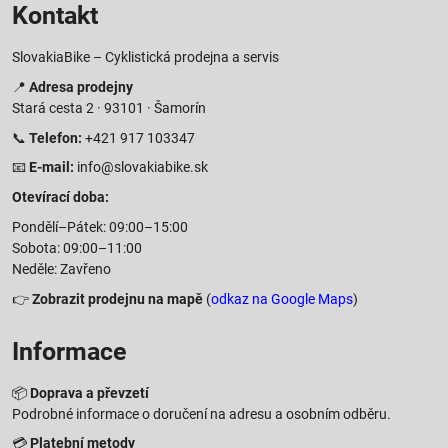
Kontakt
SlovakiaBike – Cyklistická prodejna a servis
📍
Adresa prodejny
Stará cesta 2 · 93101 · Šamorín
📞
Telefon:
+421 917 103347
📧
E-mail:
info@slovakiabike.sk
Otevírací doba:
Pondělí–Pátek: 09:00–15:00
Sobota: 09:00–11:00
Neděle: Zavřeno
👉
Zobrazit prodejnu na mapě
(
odkaz na Google Maps
)
Informace
📦
Doprava a převzetí
Podrobné informace o doručení na adresu a osobním odběru.
💳
Platební metody