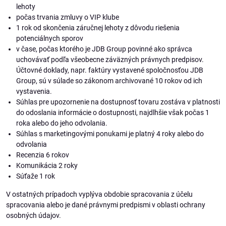
lehoty
počas trvania zmluvy o VIP klube
1 rok od skončenia záručnej lehoty z dôvodu riešenia
potenciálnych sporov
v čase, počas ktorého je JDB Group povinné ako správca
uchovávať podľa všeobecne záväzných právnych predpisov.
Účtovné doklady, napr. faktúry vystavené spoločnosťou JDB
Group, sú v súlade so zákonom archivované 10 rokov od ich
vystavenia.
Súhlas pre upozornenie na dostupnosť tovaru zostáva v platnosti
do odoslania informácie o dostupnosti, najdlhšie však počas 1
roka alebo do jeho odvolania.
Súhlas s marketingovými ponukami je platný 4 roky alebo do
odvolania
Recenzia 6 rokov
Komunikácia 2 roky
Súťaže 1 rok
V ostatných prípadoch vyplýva obdobie spracovania z účelu
spracovania alebo je dané právnymi predpismi v oblasti ochrany
osobných údajov.