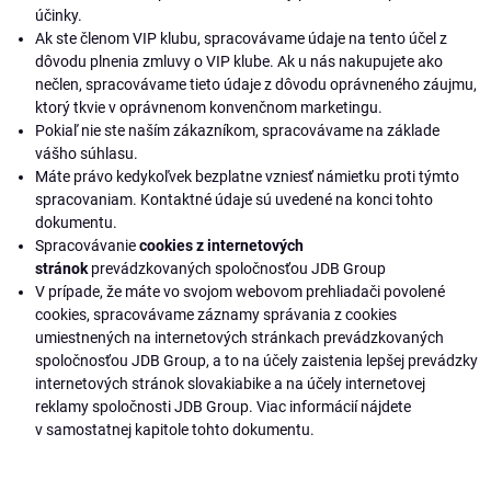
účinky.
Ak ste členom VIP klubu, spracovávame údaje na tento účel z
dôvodu plnenia zmluvy o VIP klube. Ak u nás nakupujete ako
nečlen, spracovávame tieto údaje z dôvodu oprávneného záujmu,
ktorý tkvie v oprávnenom konvenčnom marketingu.
Pokiaľ nie ste naším zákazníkom, spracovávame na základe
vášho súhlasu.
Máte právo kedykoľvek bezplatne vzniesť námietku proti týmto
spracovaniam. Kontaktné údaje sú uvedené na konci tohto
dokumentu.
Spracovávanie
cookies z internetových
stránok
prevádzkovaných spoločnosťou JDB Group
V prípade, že máte vo svojom webovom prehliadači povolené
cookies, spracovávame záznamy správania z cookies
umiestnených na internetových stránkach prevádzkovaných
spoločnosťou JDB Group, a to na účely zaistenia lepšej prevádzky
internetových stránok slovakiabike a na účely internetovej
reklamy spoločnosti JDB Group. Viac informácií nájdete
v samostatnej kapitole tohto dokumentu.