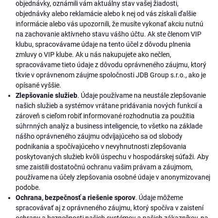
objednávky, oznámili vám aktuálny stav vašej žiadosti,
objednávky alebo reklamácie alebo k nej od vás získali ďalšie
informácie alebo vás upozornili, že musíte vykonať akciu nutnú
na zachovanie aktívneho stavu vášho účtu. Ak ste členom VIP
klubu, spracovávame údaje na tento účel z dôvodu plnenia
zmluvy o VIP klube. Ak u nás nakupujete ako nečlen,
spracovávame tieto údaje z dôvodu oprávneného záujmu, ktorý
tkvie v oprávnenom záujme spoločnosti JDB Group s.r.o., ako je
opísané vyššie.
Zlepšovanie služieb
. Údaje používame na neustále zlepšovanie
našich služieb a systémov vrátane pridávania nových funkcií a
zároveň s cieľom robiť informované rozhodnutia za použitia
súhrnných analýz a business inteligencie, to všetko na základe
nášho oprávneného záujmu odvíjajúceho sa od slobody
podnikania a spočívajúceho v nevyhnutnosti zlepšovania
poskytovaných služieb kvôli úspechu v hospodárskej súťaži. Aby
sme zaistili dostatočnú ochranu vašim právam a záujmom,
používame na účely zlepšovania osobné údaje v anonymizovanej
podobe.
Ochrana, bezpečnosť a riešenie sporov
. Údaje môžeme
spracovávať aj z oprávneného záujmu, ktorý spočíva v zaistení