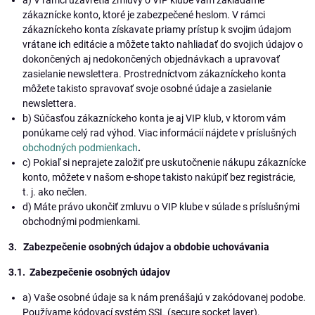
a) V rámci uzavretia zmluvy o VIP klube vám zakladáme
zákaznícke konto, ktoré je zabezpečené heslom. V rámci
zákazníckeho konta získavate priamy prístup k svojim údajom
vrátane ich editácie a môžete takto nahliadať do svojich údajov o
dokončených aj nedokončených objednávkach a upravovať
zasielanie newslettera. Prostredníctvom zákazníckeho konta
môžete takisto spravovať svoje osobné údaje a zasielanie
newslettera.
b) Súčasťou zákazníckeho konta je aj VIP klub, v ktorom vám
ponúkame celý rad výhod. Viac informácií nájdete v príslušných
obchodných podmienkach
.
c) Pokiaľ si neprajete založiť pre uskutočnenie nákupu zákaznícke
konto, môžete v našom e-shope takisto nakúpiť bez registrácie,
t. j. ako nečlen.
d) Máte právo ukončiť zmluvu o VIP klube v súlade s príslušnými
obchodnými podmienkami.
3. Zabezpečenie osobných údajov a obdobie uchovávania
3.1. Zabezpečenie osobných údajov
a) Vaše osobné údaje sa k nám prenášajú v zakódovanej podobe.
Používame kódovací systém SSL (secure socket layer).