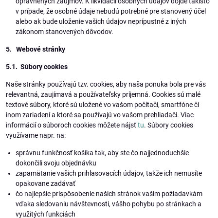
oprávnených záujmov. K likvidácii osobných údajov dôjde takisto
v prípade, že osobné údaje nebudú potrebné pre stanovený účel
alebo ak bude uloženie vašich údajov neprípustné z iných
zákonom stanovených dôvodov.
5. Webové stránky
5.1. Súbory cookies
Naše stránky používajú tzv. cookies, aby naša ponuka bola pre vás
relevantná, zaujímavá a používateľsky príjemná. Cookies sú malé
textové súbory, ktoré sú uložené vo vašom počítači, smartfóne či
inom zariadení a ktoré sa používajú vo vašom prehliadači. Viac
informácií o súboroch cookies môžete nájsť
tu
. Súbory cookies
využívame napr. na:
správnu funkčnosť košíka tak, aby ste čo najjednoduchšie
dokončili svoju objednávku
zapamätanie vašich prihlasovacích údajov, takže ich nemusíte
opakovane zadávať
čo najlepšie prispôsobenie našich stránok vašim požiadavkám
vďaka sledovaniu návštevnosti, vášho pohybu po stránkach a
využitých funkciách