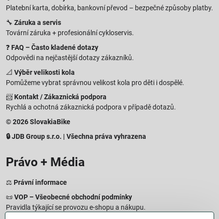
Platební karta, dobírka, bankovní převod – bezpečné způsoby platby.
🔧
Záruka a servis
Tovární záruka + profesionální cykloservis.
❓
FAQ – Často kladené dotazy
Odpovědi na nejčastější dotazy zákazníků.
📐
Výběr velikosti kola
Pomůžeme vybrat správnou velikost kola pro děti i dospělé.
📨
Kontakt / Zákaznická podpora
Rychlá a ochotná zákaznická podpora v případě dotazů.
© 2026 SlovakiaBike
🔒 JDB Group s.r.o. | Všechna práva vyhrazena
Právo + Média
⚖️
Právní informace
📜
VOP – Všeobecné obchodní podmínky
Pravidla týkající se provozu e-shopu a nákupu.