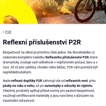
P2R
Reflexní příslušenství P2R
Bezpečnost na silnici je prioritou číslo jedna. Na Slovakiabike.cz
naleznete kompletní nabídku
Reflexního příslušenství P2R
, které
dramaticky zvyšuje vaši viditelnost v nepříznivém počasí, šeru a v
noci. Ať už jste cyklista, chodec nebo běžec, P2R vám pomůže být
nepřehlédnutelným.
Naše
reflexní doplňky P2R
zahrnují vše od
reflexních vest
, přes
pásky na ruku a nohu
, až po
samolepky a odrazky do výpletu
.
Všechny produkty splňují přísné normy pro pasivní bezpečnost,
využívají certifikované materiály a jsou navrženy s důrazem na
maximální odrazivost.