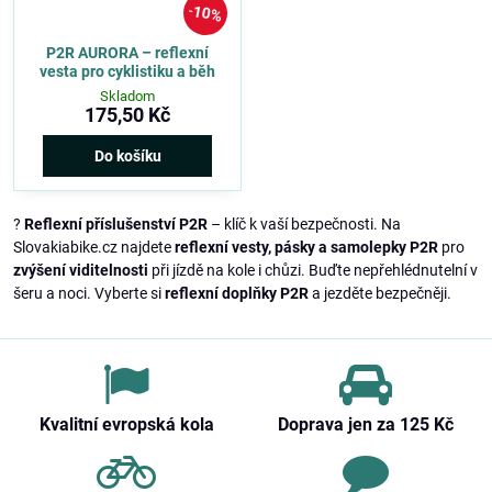
10%
P2R AURORA – reflexní
vesta pro cyklistiku a běh
Skladom
175,50 Kč
Do košíku
?
Reflexní příslušenství P2R
– klíč k vaší bezpečnosti. Na
Slovakiabike.cz najdete
reflexní vesty, pásky a samolepky P2R
pro
zvýšení viditelnosti
při jízdě na kole i chůzi. Buďte nepřehlédnutelní v
šeru a noci. Vyberte si
reflexní doplňky P2R
a jezděte bezpečněji.
Kvalitní evropská kola
Doprava jen za 125 Kč