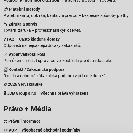
Podrobné informace o doručení na adresu a osobním odběru.
💳
Platební metody
Platební karta, dobírka, bankovní převod – bezpečné způsoby platby.
🔧
Záruka a servis
Tovární záruka + profesionální cykloservis.
❓
FAQ – Často kladené dotazy
Odpovědi na nejčastější dotazy zákazníků.
📐
Výběr velikosti kola
Pomůžeme vybrat správnou velikost kola pro děti i dospělé.
📨
Kontakt / Zákaznická podpora
Rychlá a ochotná zákaznická podpora v případě dotazů.
© 2026 SlovakiaBike
🔒 JDB Group s.r.o. | Všechna práva vyhrazena
Právo + Média
⚖️
Právní informace
📜
VOP – Všeobecné obchodní podmínky