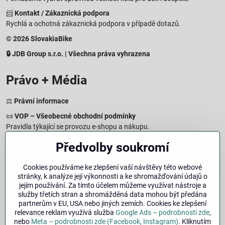
📨
Kontakt / Zákaznická podpora
Rychlá a ochotná zákaznická podpora v případě dotazů.
© 2026 SlovakiaBike
🔒 JDB Group s.r.o. | Všechna práva vyhrazena
Právo + Média
⚖️
Právní informace
📜
VOP – Všeobecné obchodní podmínky
Pravidla týkající se provozu e-shopu a nákupu.
🔒
Zásady zpracování osobních údajů
Předvolby soukromí
Jak chráníme a zpracováváme vaše osobní údaje.
🍪
Informace o cookies
Cookies používáme ke zlepšení vaší návštěvy této webové
stránky, k analýze její výkonnosti a ke shromažďování údajů o
Informace o používaných cookies a zpracování údajů na webu.
jejím používání. Za tímto účelem můžeme využívat nástroje a
↩️
Právo na odstoupení – 14denní vrácení
služby třetích stran a shromážděná data mohou být předána
Postup a podmínky odstoupení od nákupu.
partnerům v EU, USA nebo jiných zemích. Cookies ke zlepšení
relevance reklam využívá služba
Google Ads – podrobnosti zde
,
🏢
Impresum
nebo
Meta – podrobnosti zde (Facebook, Instagram)
. Kliknutím