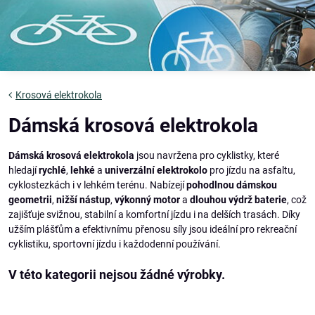
Krosová elektrokola
Dámská krosová elektrokola
Dámská krosová elektrokola
jsou navržena pro cyklistky, které
hledají
rychlé
,
lehké
a
univerzální elektrokolo
pro jízdu na asfaltu,
cyklostezkách i v lehkém terénu. Nabízejí
pohodlnou dámskou
geometrii
,
nižší nástup
,
výkonný motor
a
dlouhou výdrž baterie
, což
zajišťuje svižnou, stabilní a komfortní jízdu i na delších trasách. Díky
užším plášťům a efektivnímu přenosu síly jsou ideální pro rekreační
cyklistiku, sportovní jízdu i každodenní používání.