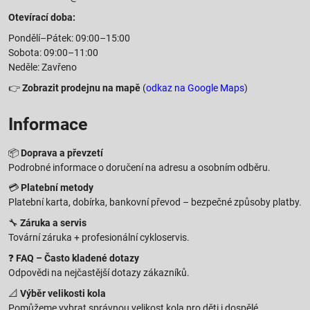
Otevírací doba:
Pondělí–Pátek: 09:00–15:00
Sobota: 09:00–11:00
Neděle: Zavřeno
👉
Zobrazit prodejnu na mapě
(
odkaz na Google Maps
)
Informace
📦
Doprava a převzetí
Podrobné informace o doručení na adresu a osobním odběru.
💳
Platební metody
Platební karta, dobírka, bankovní převod – bezpečné způsoby platby.
🔧
Záruka a servis
Tovární záruka + profesionální cykloservis.
❓
FAQ – Často kladené dotazy
Odpovědi na nejčastější dotazy zákazníků.
📐
Výběr velikosti kola
Pomůžeme vybrat správnou velikost kola pro děti i dospělé.