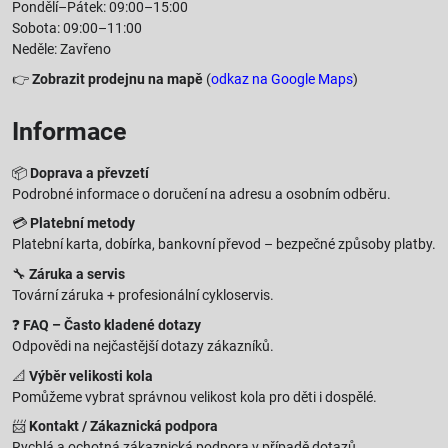
Pondělí–Pátek: 09:00–15:00
Sobota: 09:00–11:00
Neděle: Zavřeno
👉
Zobrazit prodejnu na mapě
(
odkaz na Google Maps
)
Informace
📦
Doprava a převzetí
Podrobné informace o doručení na adresu a osobním odběru.
💳
Platební metody
Platební karta, dobírka, bankovní převod – bezpečné způsoby platby.
🔧
Záruka a servis
Tovární záruka + profesionální cykloservis.
❓
FAQ – Často kladené dotazy
Odpovědi na nejčastější dotazy zákazníků.
📐
Výběr velikosti kola
Pomůžeme vybrat správnou velikost kola pro děti i dospělé.
📨
Kontakt / Zákaznická podpora
Rychlá a ochotná zákaznická podpora v případě dotazů.