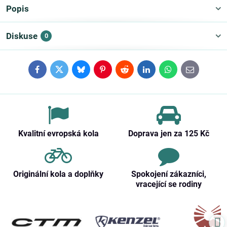
Popis
Diskuse
0
Facebook
Twitter
Bluesky
Pinterest
Reddit
LinkedIn
WhatsApp
E-
mail
Kvalitní evropská kola
Doprava jen za 125 Kč
Originální kola a doplňky
Spokojení zákazníci,
vracející se rodiny