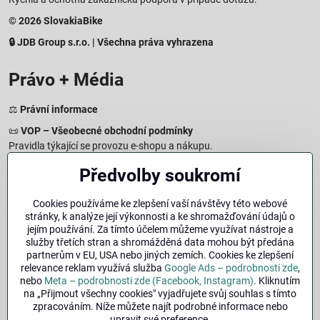
© 2026 SlovakiaBike
🔒 JDB Group s.r.o. | Všechna práva vyhrazena
Právo + Média
⚖️
Právní informace
📜
VOP – Všeobecné obchodní podmínky
Pravidla týkající se provozu e-shopu a nákupu.
🔒
Zásady zpracování osobních údajů
Předvolby soukromí
Jak chráníme a zpracováváme vaše osobní údaje.
🍪
Informace o cookies
Cookies používáme ke zlepšení vaší návštěvy této webové
stránky, k analýze její výkonnosti a ke shromažďování údajů o
Informace o používaných cookies a zpracování údajů na webu.
jejím používání. Za tímto účelem můžeme využívat nástroje a
↩️
Právo na odstoupení – 14denní vrácení
služby třetích stran a shromážděná data mohou být předána
Postup a podmínky odstoupení od nákupu.
partnerům v EU, USA nebo jiných zemích. Cookies ke zlepšení
relevance reklam využívá služba
Google Ads – podrobnosti zde
,
🏢
Impresum
nebo
Meta – podrobnosti zde (Facebook, Instagram)
. Kliknutím
Údaje o provozovateli a právní informace.
na „Přijmout všechny cookies" vyjadřujete svůj souhlas s tímto
zpracováním. Níže můžete najít podrobné informace nebo
🔐
Bezpečnost
upravit své preference.