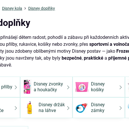
Disney kola
Disney doplňky
doplňky
přinášejí dětem radost, pohodlí a zábavu při každodenních aktiv
jsou přilby, rukavice, košíky nebo zvonky, přes
sportovní a volnoč
ty jsou zdobeny oblíbenými motivy Disney postav — jako
Froze
ňky jsou navrženy tak, aby byly
bezpečné
,
praktické
a
příjemné 
ábavě.
Disney zvonky
Disney
 přilby
a houkačky
košíky
Disney držák
Disney
če
na láhve
zámky