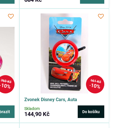
760 Kč
161 Kč
10%
10%
Zvonek Disney Cars, Auta
Skladom
brazit
Do košíku
144,90 Kč