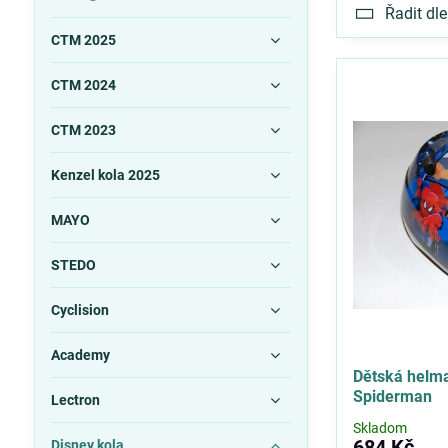
Řadit dle
CTM 2025
CTM 2024
CTM 2023
Kenzel kola 2025
MAYO
STEDO
Cyclision
Academy
Dětská helma
Spiderman
Lectron
Skladom
684 Kč
Disney kola