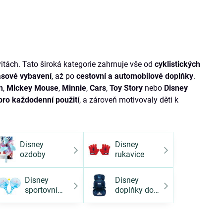
itách. Tato široká kategorie zahrnuje vše od
cyklistických
asové vybavení
, až po
cestovní a automobilové doplňky
.
n
,
Mickey Mouse
,
Minnie
,
Cars
,
Toy Story
nebo
Disney
pro každodenní použití
, a zároveň motivovaly děti k
Disney
Disney
ozdoby
rukavice
Disney
Disney
sportovní
doplňky do
doplňky
auta