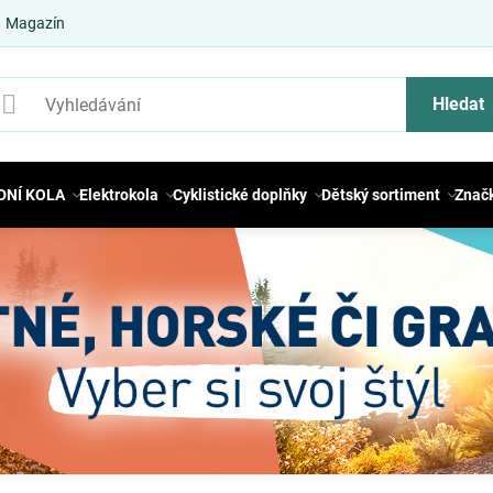
Magazín
Hledat
DNÍ KOLA
Elektrokola
Cyklistické doplňky
Dětský sortiment
Znač