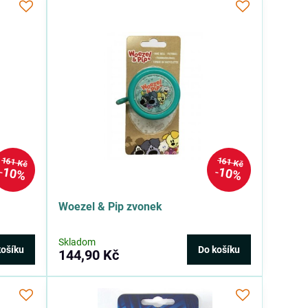
161 Kč
161 Kč
10%
10%
Woezel & Pip zvonek
Skladom
košíku
Do košíku
144,90 Kč