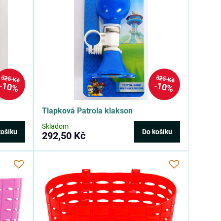
325 Kč
325 Kč
10%
10%
Tlapková Patrola klakson
Skladom
košíku
Do košíku
292,50 Kč