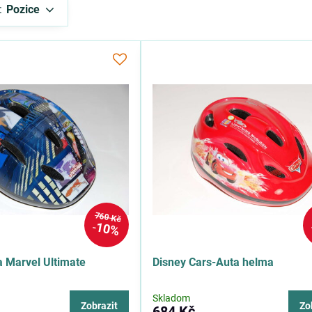
:
Pozice
760 Kč
10%
 Marvel Ultimate
Disney Cars-Auta helma
Skladom
Zobrazit
Zo
684 Kč