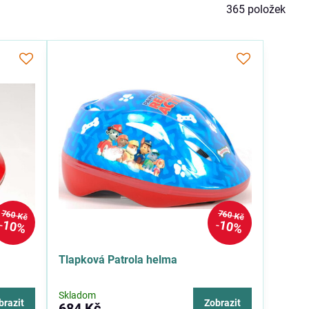
365
položek
760 Kč
760 Kč
10%
10%
Tlapková Patrola helma
Skladom
brazit
Zobrazit
684 Kč