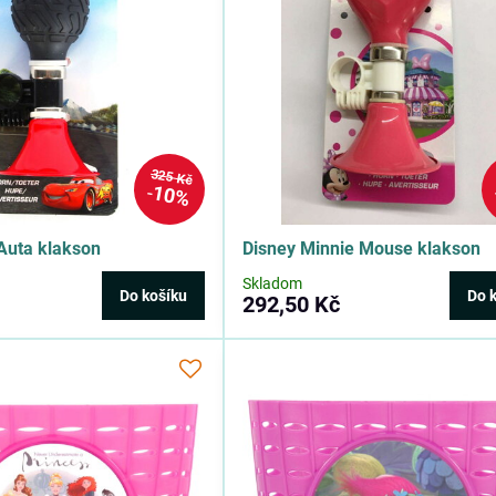
325 Kč
10%
Auta klakson
Disney Minnie Mouse klakson
Skladom
Do košíku
Do 
292,50 Kč