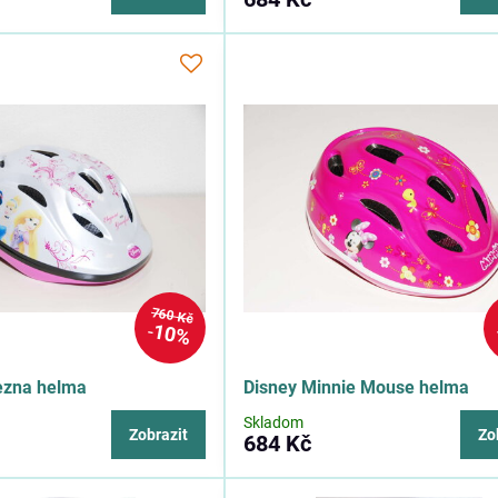
760 Kč
10%
ezna helma
Disney Minnie Mouse helma
Skladom
Zobrazit
Zo
684 Kč