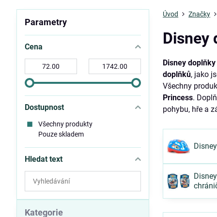
Úvod
Značky
Parametry
Disney 
Cena
Disney doplňky
Od:
Do:
doplňků
, jako 
Všechny produk
Princess
. Dopl
Dostupnost
pohybu, hře a z
Všechny produkty
Pouze skladem
Disney
Hledat text
Prohledat
Disney
chráni
výsledky
filtru
fulltextem
Kategorie