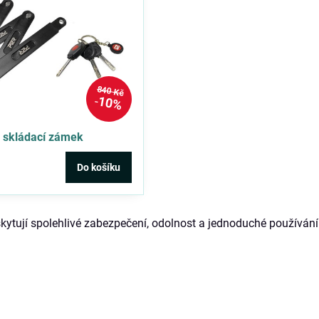
840 Kč
10%
 skládací zámek
Do košíku
kytují spolehlivé zabezpečení, odolnost a jednoduché používání