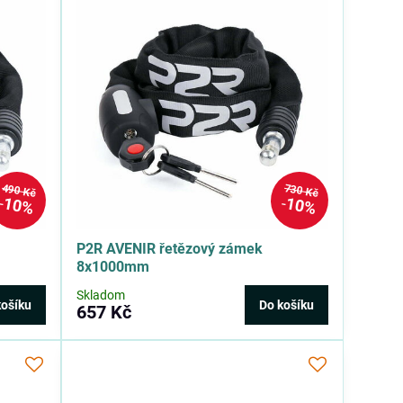
490 Kč
730 Kč
10%
10%
P2R AVENIR řetězový zámek
8x1000mm
Skladom
košíku
Do košíku
657 Kč