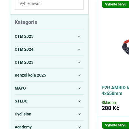
Prohledat
Vyberte barvu
výsledky
filtru
fulltextem
Kategorie
CTM 2025
CTM 2024
CTM 2023
Kenzel kola 2025
P2R AMBID k
MAYO
4x650mm
STEDO
Skladom
288 Kč
Cyclision
Vyberte barvu
Academy