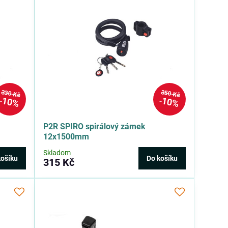
330 Kč
350 Kč
10%
10%
P2R SPIRO spirálový zámek
12x1500mm
Skladom
košíku
Do košíku
315 Kč