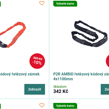
Vyberte barvu
320 Kč
10%
ódový řetězový zámek
P2R AMBID řetězový kódový z
4x1100mm
Skladom
Zobrazit
Zo
342 Kč
Vyberte barvu