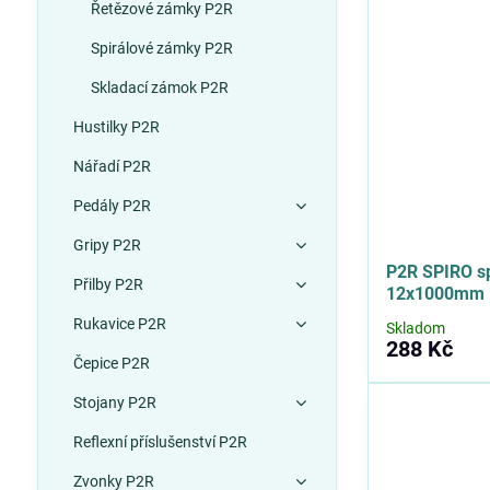
Řetězové zámky P2R
Spirálové zámky P2R
Skladací zámok P2R
Hustilky P2R
Nářadí P2R
Pedály P2R
Gripy P2R
P2R SPIRO s
Přilby P2R
12x1000mm
Rukavice P2R
Skladom
288 Kč
Čepice P2R
Stojany P2R
Reflexní příslušenství P2R
Zvonky P2R