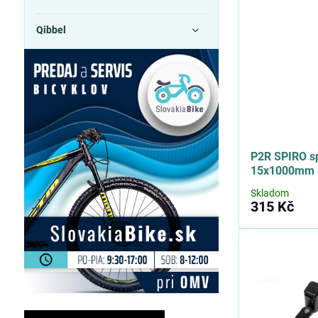
Qibbel
P2R SPIRO s
15x1000mm
Skladom
315 Kč