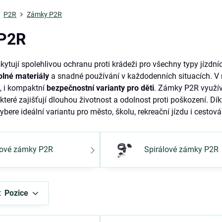
P2R
Zámky P2R
P2R
ytují spolehlivou ochranu proti krádeži pro všechny typy jízdn
olné materiály
a snadné používání v každodenních situacích. V
y
, i kompaktní
bezpečnostní varianty pro děti
. Zámky P2R využíva
které zajišťují dlouhou životnost a odolnost proti poškození.
ybere ideální variantu pro město, školu, rekreační jízdu i cestová
zové zámky P2R
Spirálové zámky P2R
:
Pozice