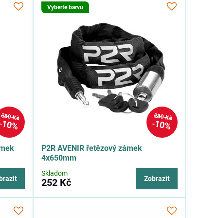
Vyberte barvu
380 Kč
280 Kč
10%
10%
ámek
P2R AVENIR řetězový zámek
4x650mm
Skladom
brazit
Zobrazit
252 Kč