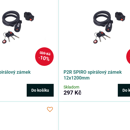
320 Kč
10%
pirálový zámek
P2R SPIRO spirálový zámek
12x1200mm
Skladom
Do košíku
Do 
297 Kč