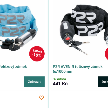
330 Kč
10%
řetězový zámek
P2R AVENIR řetězový zámek
6x1000mm
Skladom
Zobrazit
Do 
441 Kč