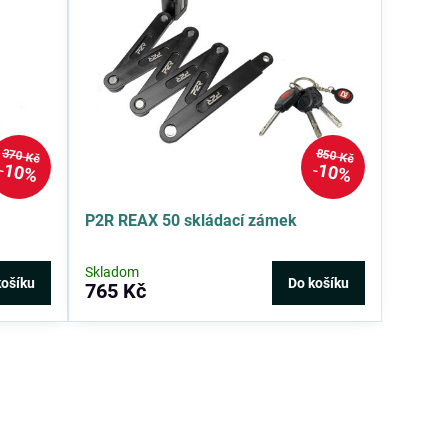
370 Kč
850 Kč
10%
10%
P2R REAX 50 skládací zámek
Skladom
košíku
Do košíku
765 Kč