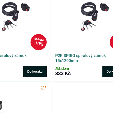
350 Kč
10%
pirálový zámek
P2R SPIRO spirálový zámek
15x1200mm
Skladom
Do košíku
Do 
333 Kč