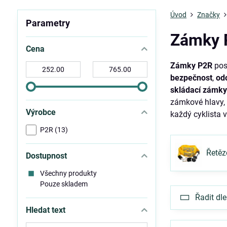
Úvod
Značky
Parametry
Zámky 
Cena
Zámky P2R
posk
Od:
Do:
bezpečnost
,
od
skládací zámk
zámkové hlavy, 
Výrobce
každý cyklista v
P2R (13)
Řetě
Dostupnost
Všechny produkty
Pouze skladem
Řadit dle
Hledat text