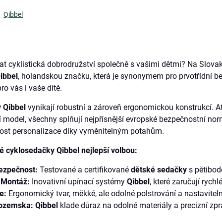
Qibbel
ívat cyklistická dobrodružství společně s vašimi dětmi? Na Slov
ibbel
, holandskou značku, která je synonymem pro prvotřídní be
ro vás i vaše dítě.
 Qibbel
vynikají robustní a zároveň ergonomickou konstrukcí. A
í model, všechny splňují nejpřísnější evropské bezpečnostní n
st personalizace díky vyměnitelným potahům.
é cyklosedačky Qibbel nejlepší volbou:
ezpečnost:
Testované a certifikované
dětské sedačky
s pětibod
 Montáž:
Inovativní upínací systémy
Qibbel
, které zaručují ryc
e:
Ergonomický tvar, měkké, ale odolné polstrování a nastavitel
zozemska:
Qibbel
klade důraz na odolné materiály a precizní zpr