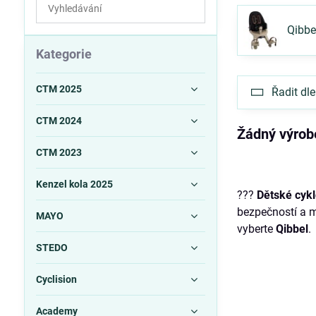
Prohledat
výsledky
Qibbe
filtru
fulltextem
Kategorie
CTM 2025
Řadit dle
CTM 2024
CTM 2023
Kenzel kola 2025
?‍?‍?
Dětské cyk
bezpečností a 
MAYO
vyberte
Qibbel
.
STEDO
Cyclision
Academy