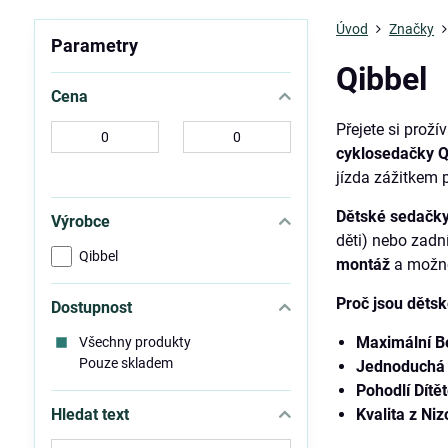
Úvod
Značky
Parametry
Qibbel
Cena
Přejete si prož
Od:
Do:
cyklosedačky Q
jízda zážitkem p
Dětské sedačky
Výrobce
děti) nebo zadn
Qibbel
montáž
a možno
Proč jsou dětsk
Dostupnost
Maximální B
Všechny produkty
Pouze skladem
Jednoduchá
Pohodlí Dítět
Hledat text
Kvalita z Ni