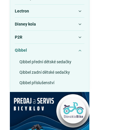
Lectron
Disney kola
P2R
Qibbel
Qibbel přední dětské sedačky
Qibbel zadní dětské sedačky
Qibbel příslušenství