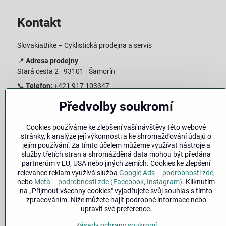
Kontakt
SlovakiaBike – Cyklistická prodejna a servis
📍
Adresa prodejny
Stará cesta 2 · 93101 · Šamorín
📞
Telefon:
+421 917 103347
📧
E-mail:
info@slovakiabike.sk
Předvolby soukromí
Otevírací doba:
Cookies používáme ke zlepšení vaší návštěvy této webové
Pondělí–Pátek: 09:00–15:00
stránky, k analýze její výkonnosti a ke shromažďování údajů o
Sobota: 09:00–11:00
jejím používání. Za tímto účelem můžeme využívat nástroje a
Neděle: Zavřeno
služby třetích stran a shromážděná data mohou být předána
partnerům v EU, USA nebo jiných zemích. Cookies ke zlepšení
👉
Zobrazit prodejnu na mapě
(
odkaz na Google Maps
)
relevance reklam využívá služba
Google Ads – podrobnosti zde
,
nebo
Meta – podrobnosti zde (Facebook, Instagram)
. Kliknutím
na „Přijmout všechny cookies" vyjadřujete svůj souhlas s tímto
zpracováním. Níže můžete najít podrobné informace nebo
upravit své preference.
Zásady ochrany soukromí