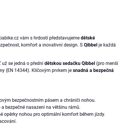
akiabike.cz vám s hrdostí představujeme
dětské
zpečnost, komfort a inovativní design. S
Qibbel
je každá
ť už se jedná o přední
dětskou sedačku Qibbel
(pro menší
ormy (EN 14344). Klíčovým prvkem je
snadná a bezpečná
ovým bezpečnostním pásem a chrániči nohou.
hlé a bezpečné nasazení na většinu rámů.
né opěrky nohou pro optimální komfort během jízdy.
acování.