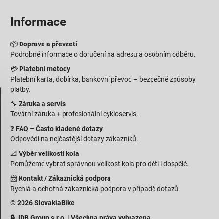
Informace
📦
Doprava a převzetí
Podrobné informace o doručení na adresu a osobním odběru.
💳
Platební metody
Platební karta, dobírka, bankovní převod – bezpečné způsoby
platby.
🔧
Záruka a servis
Tovární záruka + profesionální cykloservis.
❓
FAQ – Často kladené dotazy
Odpovědi na nejčastější dotazy zákazníků.
📐
Výběr velikosti kola
Pomůžeme vybrat správnou velikost kola pro děti i dospělé.
📨
Kontakt / Zákaznická podpora
Rychlá a ochotná zákaznická podpora v případě dotazů.
© 2026 SlovakiaBike
🔒 JDB Group s.r.o. | Všechna práva vyhrazena