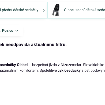
l přední dětské sedačky
Qibbel zadní dětské sed
:
Pozice
losedačky Qibbel
– bezpečná jízda z Nizozemska. Slovakiabike.
maximálním komfortem. Spolehlivé
cyklosedačky
s pětibodovým