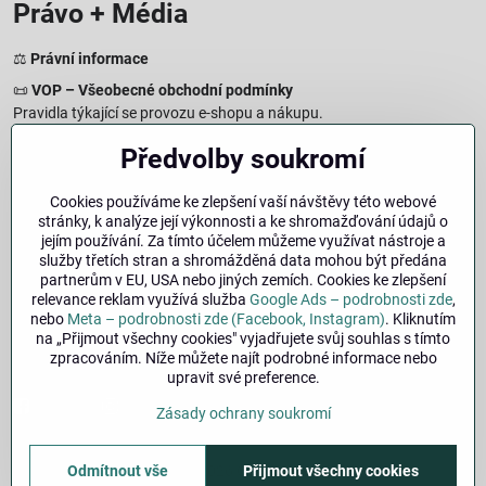
Právo + Média
⚖️
Právní informace
📜
VOP – Všeobecné obchodní podmínky
Pravidla týkající se provozu e-shopu a nákupu.
🔒
Zásady zpracování osobních údajů
Předvolby soukromí
Jak chráníme a zpracováváme vaše osobní údaje.
🍪
Informace o cookies
Cookies používáme ke zlepšení vaší návštěvy této webové
stránky, k analýze její výkonnosti a ke shromažďování údajů o
Informace o používaných cookies a zpracování údajů na webu.
jejím používání. Za tímto účelem můžeme využívat nástroje a
↩️
Právo na odstoupení – 14denní vrácení
služby třetích stran a shromážděná data mohou být předána
Postup a podmínky odstoupení od nákupu.
partnerům v EU, USA nebo jiných zemích. Cookies ke zlepšení
relevance reklam využívá služba
Google Ads – podrobnosti zde
,
🏢
Impresum
nebo
Meta – podrobnosti zde (Facebook, Instagram)
. Kliknutím
Údaje o provozovateli a právní informace.
na „Přijmout všechny cookies" vyjadřujete svůj souhlas s tímto
zpracováním. Níže můžete najít podrobné informace nebo
🔐
Bezpečnost
upravit své preference.
Facebook
Instagram
Zásady ochrany soukromí
Odmítnout vše
©
2026
Copyright
Přijmout všechny cookies