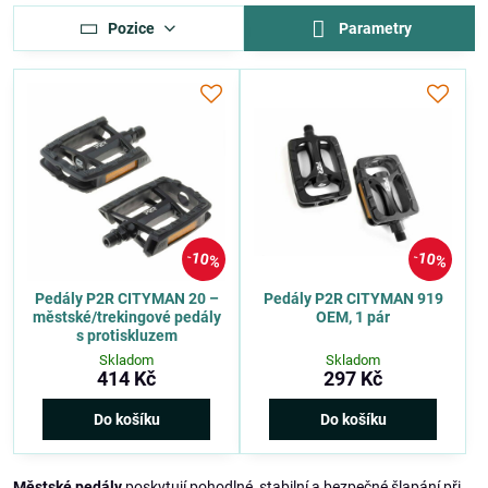
Pozice
Parametry
10%
10%
Pedály P2R CITYMAN 20 –
Pedály P2R CITYMAN 919
městské/trekingové pedály
OEM, 1 pár
s protiskluzem
Skladom
Skladom
414 Kč
297 Kč
Do košíku
Do košíku
Městské pedály
poskytují pohodlné, stabilní a bezpečné šlapání při