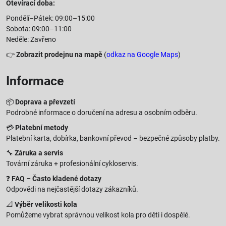
Otevírací doba:
Pondělí–Pátek: 09:00–15:00
Sobota: 09:00–11:00
Neděle: Zavřeno
👉
Zobrazit prodejnu na mapě
(
odkaz na Google Maps
)
Informace
📦
Doprava a převzetí
Podrobné informace o doručení na adresu a osobním odběru.
💳
Platební metody
Platební karta, dobírka, bankovní převod – bezpečné způsoby platby.
🔧
Záruka a servis
Tovární záruka + profesionální cykloservis.
❓
FAQ – Často kladené dotazy
Odpovědi na nejčastější dotazy zákazníků.
📐
Výběr velikosti kola
Pomůžeme vybrat správnou velikost kola pro děti i dospělé.