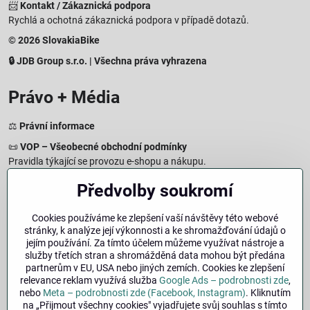
📨
Kontakt / Zákaznická podpora
Rychlá a ochotná zákaznická podpora v případě dotazů.
© 2026 SlovakiaBike
🔒 JDB Group s.r.o. | Všechna práva vyhrazena
Právo + Média
⚖️
Právní informace
📜
VOP – Všeobecné obchodní podmínky
Pravidla týkající se provozu e-shopu a nákupu.
🔒
Zásady zpracování osobních údajů
Předvolby soukromí
Jak chráníme a zpracováváme vaše osobní údaje.
🍪
Informace o cookies
Cookies používáme ke zlepšení vaší návštěvy této webové
stránky, k analýze její výkonnosti a ke shromažďování údajů o
Informace o používaných cookies a zpracování údajů na webu.
jejím používání. Za tímto účelem můžeme využívat nástroje a
↩️
Právo na odstoupení – 14denní vrácení
služby třetích stran a shromážděná data mohou být předána
Postup a podmínky odstoupení od nákupu.
partnerům v EU, USA nebo jiných zemích. Cookies ke zlepšení
relevance reklam využívá služba
Google Ads – podrobnosti zde
,
🏢
Impresum
nebo
Meta – podrobnosti zde (Facebook, Instagram)
. Kliknutím
Údaje o provozovateli a právní informace.
na „Přijmout všechny cookies" vyjadřujete svůj souhlas s tímto