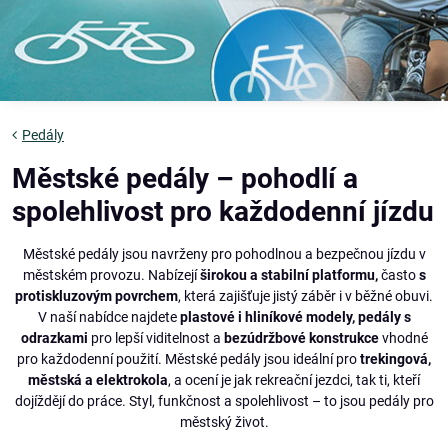
Pedály
Městské pedály – pohodlí a
spolehlivost pro každodenní jízdu
Městské pedály jsou navrženy pro pohodlnou a bezpečnou jízdu v
městském provozu. Nabízejí
širokou a stabilní platformu,
často
s
protiskluzovým povrchem
, která zajišťuje jistý záběr i v běžné obuvi.
V naší nabídce najdete
plastové i hliníkové modely, pedály s
odrazkami
pro lepší viditelnost a
bezúdržbové konstrukce
vhodné
pro každodenní použití. Městské pedály jsou ideální pro
trekingová,
městská a elektrokola
, a ocení je jak rekreační jezdci, tak ti, kteří
dojíždějí do práce. Styl, funkčnost a spolehlivost – to jsou pedály pro
městský život.