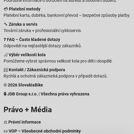
Podrobné informace o doručení na adresu a osobním odběru.
💳
Platební metody
Platební karta, dobírka, bankovní převod – bezpečné způsoby platby.
🔧
Záruka a servis
Tovární záruka + profesionální cykloservis.
❓
FAQ – Často kladené dotazy
Odpovědi na nejčastější dotazy zákazníků.
📐
Výběr velikosti kola
Pomůžeme vybrat správnou velikost kola pro děti i dospělé.
📨
Kontakt / Zákaznická podpora
Rychlá a ochotná zákaznická podpora v případě dotazů.
© 2026 SlovakiaBike
🔒 JDB Group s.r.o. | Všechna práva vyhrazena
Právo + Média
⚖️
Právní informace
📜
VOP – Všeobecné obchodní podmínky