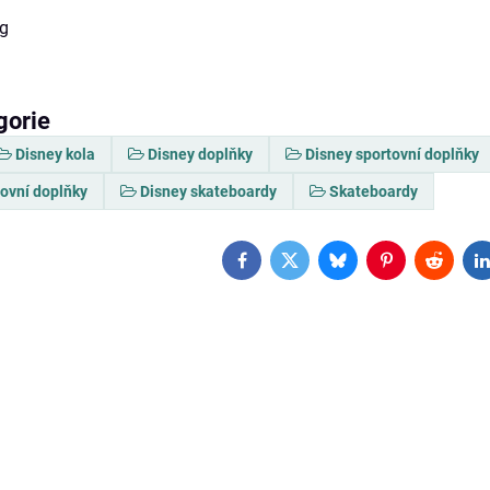
kg
gorie
Disney kola
Disney doplňky
Disney sportovní doplňky
tovní doplňky
Disney skateboardy
Skateboardy
Facebook
Twitter
Bluesky
Pinterest
Reddit
L