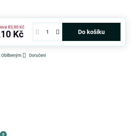
leva
83,90 Kč
Do košíku
,10 Kč
k Oblíbeným
Doručení
0