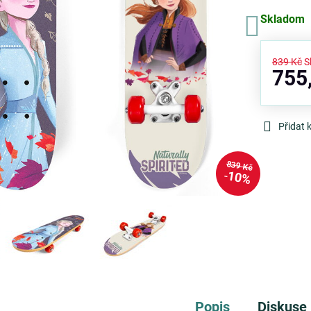
Skladom
839 Kč
S
755
Přidat 
839 Kč
10%
Popis
Diskuse