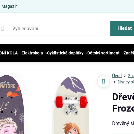
Magazín
Hledat
DNÍ KOLA
Elektrokola
Cyklistické doplňky
Dětský sortiment
Znač
Úvod
Zn
Disney s
Dřev
Froz
Dřevěný s