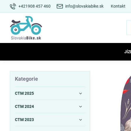
+421908 457 460
info@slovakiabike.sk
Kontakt
JÍZ
Kategorie
CTM 2025
CTM 2024
CTM 2023