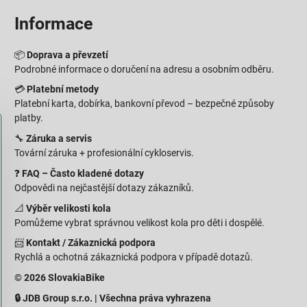
Informace
📦
Doprava a převzetí
Podrobné informace o doručení na adresu a osobním odběru.
💳
Platební metody
Platební karta, dobírka, bankovní převod – bezpečné způsoby
platby.
🔧
Záruka a servis
Tovární záruka + profesionální cykloservis.
❓
FAQ – Často kladené dotazy
Odpovědi na nejčastější dotazy zákazníků.
📐
Výběr velikosti kola
Pomůžeme vybrat správnou velikost kola pro děti i dospělé.
📨
Kontakt / Zákaznická podpora
Rychlá a ochotná zákaznická podpora v případě dotazů.
© 2026 SlovakiaBike
🔒 JDB Group s.r.o. | Všechna práva vyhrazena