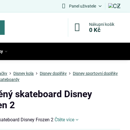
Panel uživatele
Nákupní košík
0 Kč
ky
ačky
Disney kola
Disney doplňky
Disney sportovní doplňky
kateboardy
ěný skateboard Disney
en 2
kateboard Disney Frozen 2
Čtěte více