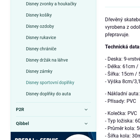
Disney zvonky a houkačky
Disney košíky
Dřevěný skatebo
Disney ozdoby
vyrobena z odo
přepravuje.
Disney rukavice
Technická data
Disney chrániče
- Deska: 9-vrstv
Disney držák na láhve
- Délka: 61cm /
Disney zámky
- Šířka: 15cm / 
- Výška 8cm/3,1
Disney sportovní doplňky
- Nákladní auta
Disney doplňky do auta
- Přísady: PVC
P2R
- Kolečka: PVC
- Typ ložiska: 
Qibbel
- Průměr kola:
- Šířka kola: 3