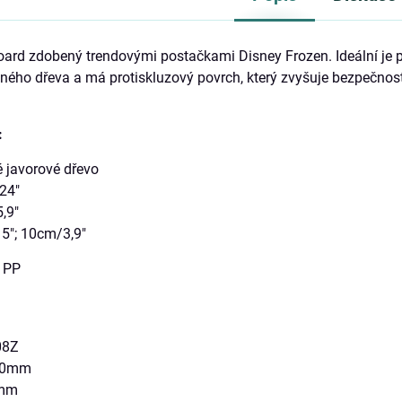
ard zdobený trendovými postačkami Disney Frozen. Ideální je po
lného dřeva a má protiskluzový povrch, který zvyšuje bezpečn
:
é javorové dřevo
 24"
5,9"
5"; 10cm/3,9"
: PP
608Z
 50mm
0mm