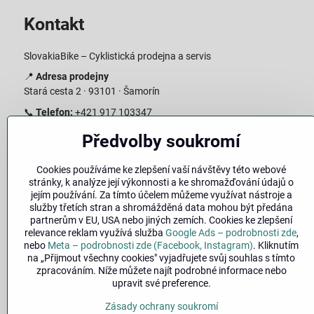
Kontakt
SlovakiaBike – Cyklistická prodejna a servis
📍
Adresa prodejny
Stará cesta 2 · 93101 · Šamorín
📞
Telefon:
+421 917 103347
📧
E-mail:
info@slovakiabike.sk
Předvolby soukromí
Otevírací doba:
Cookies používáme ke zlepšení vaší návštěvy této webové
Pondělí–Pátek: 09:00–15:00
stránky, k analýze její výkonnosti a ke shromažďování údajů o
Sobota: 09:00–11:00
jejím používání. Za tímto účelem můžeme využívat nástroje a
Neděle: Zavřeno
služby třetích stran a shromážděná data mohou být předána
partnerům v EU, USA nebo jiných zemích. Cookies ke zlepšení
👉
Zobrazit prodejnu na mapě
(
odkaz na Google Maps
)
relevance reklam využívá služba
Google Ads – podrobnosti zde
,
nebo
Meta – podrobnosti zde (Facebook, Instagram)
. Kliknutím
na „Přijmout všechny cookies" vyjadřujete svůj souhlas s tímto
zpracováním. Níže můžete najít podrobné informace nebo
upravit své preference.
Zásady ochrany soukromí