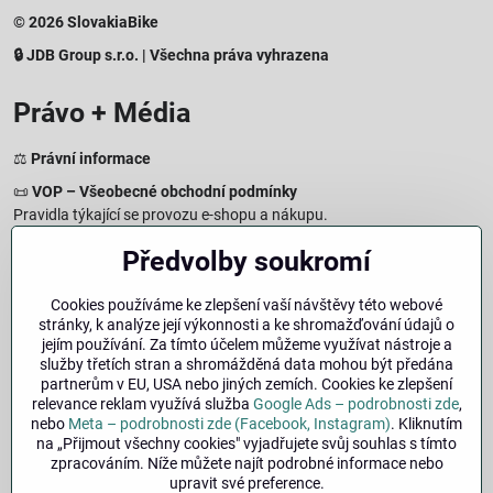
© 2026 SlovakiaBike
🔒 JDB Group s.r.o. | Všechna práva vyhrazena
Právo + Média
⚖️
Právní informace
📜
VOP – Všeobecné obchodní podmínky
Pravidla týkající se provozu e-shopu a nákupu.
🔒
Zásady zpracování osobních údajů
Předvolby soukromí
Jak chráníme a zpracováváme vaše osobní údaje.
🍪
Informace o cookies
Cookies používáme ke zlepšení vaší návštěvy této webové
stránky, k analýze její výkonnosti a ke shromažďování údajů o
Informace o používaných cookies a zpracování údajů na webu.
jejím používání. Za tímto účelem můžeme využívat nástroje a
↩️
Právo na odstoupení – 14denní vrácení
služby třetích stran a shromážděná data mohou být předána
Postup a podmínky odstoupení od nákupu.
partnerům v EU, USA nebo jiných zemích. Cookies ke zlepšení
relevance reklam využívá služba
Google Ads – podrobnosti zde
,
🏢
Impresum
nebo
Meta – podrobnosti zde (Facebook, Instagram)
. Kliknutím
Údaje o provozovateli a právní informace.
na „Přijmout všechny cookies" vyjadřujete svůj souhlas s tímto
zpracováním. Níže můžete najít podrobné informace nebo
🔐
Bezpečnost
upravit své preference.