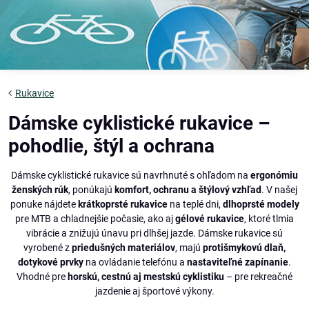
Rukavice
Dámske cyklistické rukavice –
pohodlie, štýl a ochrana
Dámske cyklistické rukavice sú navrhnuté s ohľadom na
ergonómiu
ženských rúk
, ponúkajú
komfort, ochranu a štýlový vzhľad
. V našej
ponuke nájdete
krátkoprsté rukavice
na teplé dni,
dlhoprsté modely
pre MTB a chladnejšie počasie, ako aj
gélové rukavice
, ktoré tlmia
vibrácie a znižujú únavu pri dlhšej jazde. Dámske rukavice sú
vyrobené z
priedušných materiálov
, majú
protišmykovú dlaň,
dotykové prvky
na ovládanie telefónu a
nastaviteľné zapínanie
.
Vhodné pre
horskú, cestnú aj mestskú cyklistiku
– pre rekreačné
jazdenie aj športové výkony.