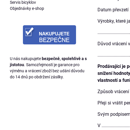
Servis bicyklov
Objednávky e-shop
Datum převzetí zboží: .
Výrobky, které j
...........................
Důvod vrácení výrobku 
...........................
U nás nakupujete
bezpečně, spolehlivě a s
jistotou
. Samozřejmostí je garance pro
Prodávající je 
výměnu a vrácení zboží bez udání důvodu
snížení hodnoty
do 14 dnů po obdržení zásilky.
vlastností a fun
Způsob vrácení kupní ce
Přeji si vrátit peníze
Svým podpisem 
V ......................