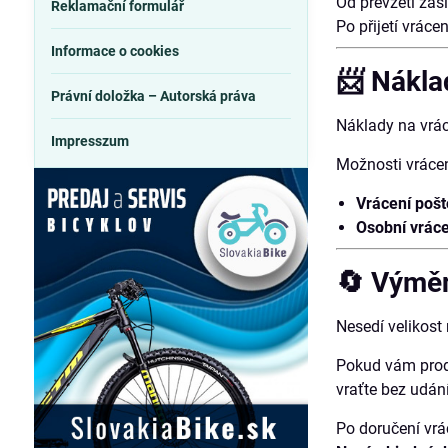
Od převzetí zás
Reklamační formulář
Po přijetí vrác
Informace o cookies
📨 Nákla
Právní doložka – Autorská práva
Náklady na vrác
Impresszum
Možnosti vrácen
Vrácení poš
Osobní vráce
🔄 Výmě
Nesedí velikos
Pokud vám prod
vraťte bez udán
Po doručení vr