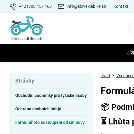
+421908 457 460
info@slovakiabike.sk
Kontakt
JÍZ
Úvod
Všeobecn
Stránky
Formulá
Obchodní podmínky pro fyzické osoby
📦 Podmí
Ochrana osobních údajů
⏳ Lhůta 
Formulář pro odstoupení od smlouvy