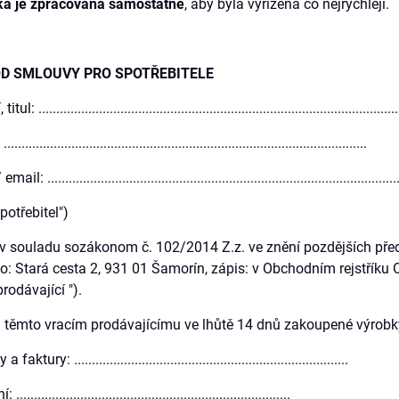
a je zpracována samostatně
, aby byla vyřízena co nejrychleji.
D SMLOUVY PRO SPOTŘEBITELE
....................................................................................................
..............................................................................................
 ...................................................................................................
spotřebitel")
 v souladu sozákonom č. 102/2014 Z.z. ve znění pozdějších před
o: Stará cesta 2, 931 01 Šamorín, zápis: v Obchodním rejstříku O
prodávající ").
l těmto vracím prodávajícímu ve lhůtě 14 dnů zakoupené výrobk
ury: .............................................................................
......................................................................