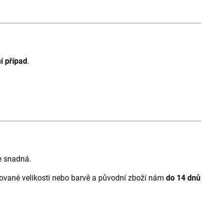
í případ
.
e snadná.
vané velikosti nebo barvě a původní zboží nám
do 14 dnů