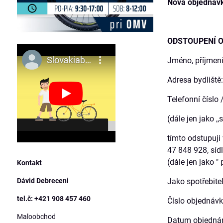
Nová objednávk
ODSTOUPENÍ O
Jméno, příjmení, titul: .
Adresa bydliště: ........
Telefonní číslo / email:
(dále jen jako ,,
tímto odstupuji
47 848 928, sídl
(dále jen jako " 
Kontakt
Dávid Debreceni
Jako spotřebite
tel.č: +421 908 457 460
Číslo objednávky a fakt
Maloobchod
Datum objednání: .......