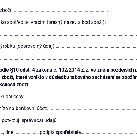
............................................................................
ako spotřebitel vracím (přesný název a kód zboží):
................................................................................................................
(dobrovolný údaj):.......................................................................
................................................................................................................
podle §10 odst. 4 zákona č. 102/2014 Z.z. ve znění pozdějších
 zboží, které vzniklo v důsledku takového zacházení se zbožím
kčnosti zboží.
ny: ...........................................................................................
 na bankovní účet:..........................................................................
potvrzuji správnost údajů.
....., dne ..................., podpis spotřebitele.............................................