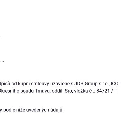
.
...
pisů od kupní smlouvy uzavřené s JDB Group s.r.o., IČO:
kresního soudu Trnava, oddíl: Sro, vložka č .: 34721 / T
y podle níže uvedených údajů: