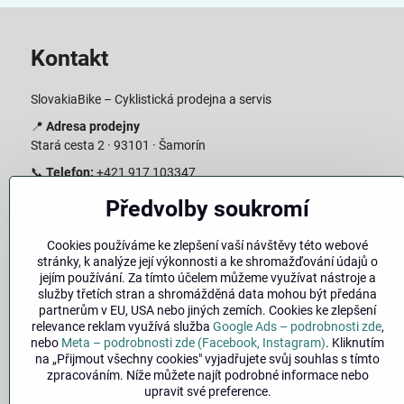
Kontakt
SlovakiaBike – Cyklistická prodejna a servis
📍
Adresa prodejny
Stará cesta 2 · 93101 · Šamorín
📞
Telefon:
+421 917 103347
📧
E-mail:
info@slovakiabike.sk
Předvolby soukromí
Otevírací doba:
Cookies používáme ke zlepšení vaší návštěvy této webové
Pondělí–Pátek: 09:00–15:00
stránky, k analýze její výkonnosti a ke shromažďování údajů o
Sobota: 09:00–11:00
jejím používání. Za tímto účelem můžeme využívat nástroje a
Neděle: Zavřeno
služby třetích stran a shromážděná data mohou být předána
partnerům v EU, USA nebo jiných zemích. Cookies ke zlepšení
👉
Zobrazit prodejnu na mapě
(
odkaz na Google Maps
)
relevance reklam využívá služba
Google Ads – podrobnosti zde
,
nebo
Meta – podrobnosti zde (Facebook, Instagram)
. Kliknutím
na „Přijmout všechny cookies" vyjadřujete svůj souhlas s tímto
zpracováním. Níže můžete najít podrobné informace nebo
upravit své preference.