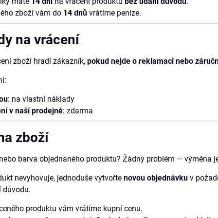
ilky máte
14 dní
na vrácení produktu
bez udání důvodu
.
eného zboží vám do
14 dnů
vrátíme peníze.
dy na vrácení
ení zboží hradí zákazník,
pokud nejde o reklamaci nebo záručn
í:
tou
: na vlastní náklady
ní v naší prodejně
: zdarma
na zboží
t nebo barva objednaného produktu? Žádný problém — výměna j
ukt nevyhovuje, jednoduše vytvořte
novou objednávku
v požado
í důvodu.
áceného produktu vám vrátíme kupní cenu.