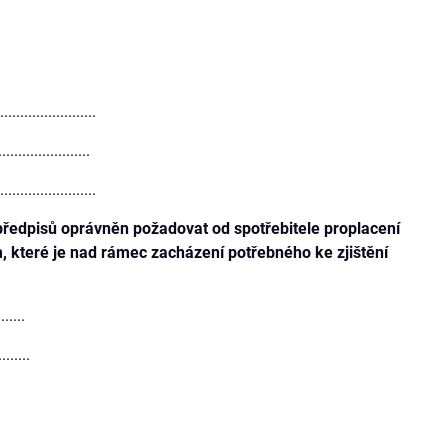
.........................
..................
.........................
 předpisů oprávněn požadovat od spotřebitele proplacení
, které je nad rámec zacházení potřebného ke zjištění
......
.......
.