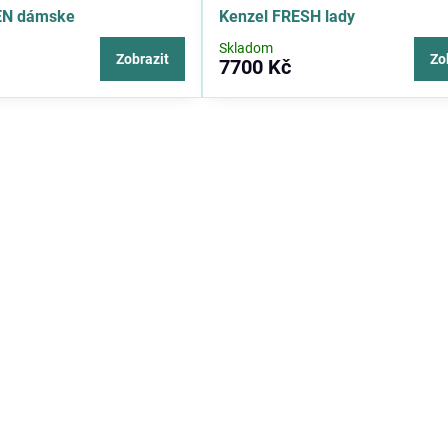
EN dámske
Kenzel FRESH lady
Skladom
Zobrazit
Zo
7700 Kč