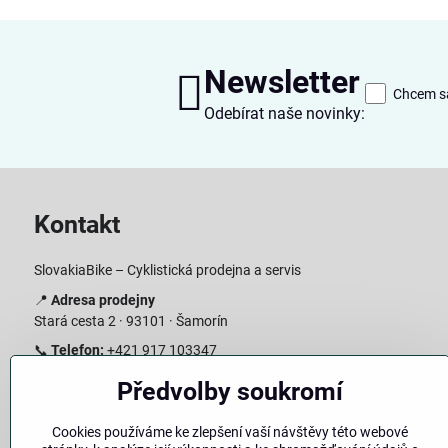
Newsletter
Chcem sa
Odebírat naše novinky:
Kontakt
SlovakiaBike – Cyklistická prodejna a servis
📍
Adresa prodejny
Stará cesta 2 · 93101 · Šamorín
📞
Telefon:
+421 917 103347
📧
E-mail:
info@slovakiabike.sk
Předvolby soukromí
Otevírací doba:
Cookies používáme ke zlepšení vaší návštěvy této webové
Pondělí–Pátek: 09:00–15:00