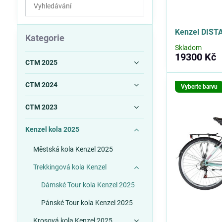
Prohledat
výsledky
filtru
Kenzel DIST
fulltextem
Kategorie
Skladom
19300 Kč
CTM 2025
CTM 2024
Vyberte barvu
CTM 2023
Kenzel kola 2025
Městská kola Kenzel 2025
Trekkingová kola Kenzel
Dámské Tour kola Kenzel 2025
Pánské Tour kola Kenzel 2025
Krosová kola Kenzel 2025