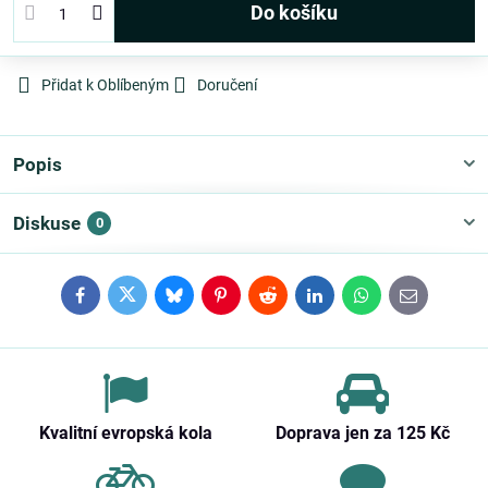
Do košíku
Přidat k Oblíbeným
Doručení
Popis
Diskuse
0
Facebook
Twitter
Bluesky
Pinterest
Reddit
LinkedIn
WhatsApp
E-
mail
Kvalitní evropská kola
Doprava jen za 125 Kč