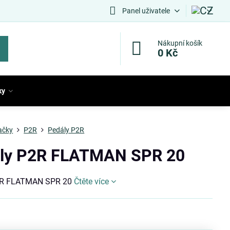
Panel uživatele
Nákupní košík
0 Kč
ky
ačky
P2R
Pedály P2R
ly P2R FLATMAN SPR 20
2R FLATMAN SPR 20
Čtěte více