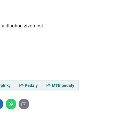
d a dlouhou životnost
oplňky
Pedály
MTB pedály
inkedIn
WhatsApp
E-
mail