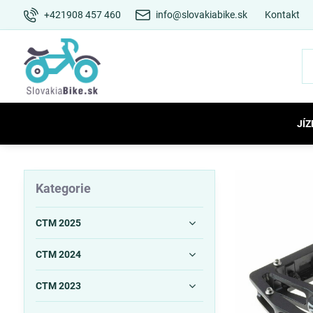
+421908 457 460
info@slovakiabike.sk
Kontakt
JÍZ
Kategorie
CTM 2025
CTM 2024
CTM 2023