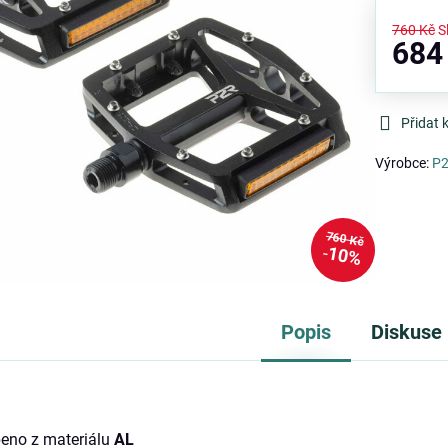
760 Kč
S
684
Přidat 
Výrobce:
P
760 Kč
10%
Popis
Diskuse
obeno z materiálu
AL