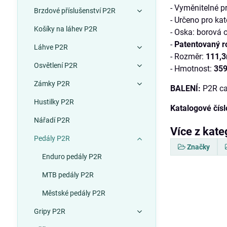
- Vyměnitelné p
Brzdové příslušenství P2R
- Určeno pro kat
Košíky na láhev P2R
- Oska: borová 
-
Patentovaný r
Láhve P2R
- Rozměr:
111,
Osvětlení P2R
- Hmotnost:
359
Zámky P2R
BALENÍ:
P2R ca
Hustilky P2R
Katalogové čísl
Nářadí P2R
Více z kate
Pedály P2R
Značky
Enduro pedály P2R
MTB pedály P2R
Městské pedály P2R
Gripy P2R