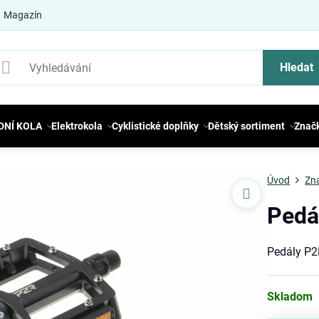
Magazín
Hledat
DNÍ KOLA
Elektrokola
Cyklistické doplňky
Dětský sortiment
Znač
Úvod
Zn
Pedá
Pedály P
Skladom