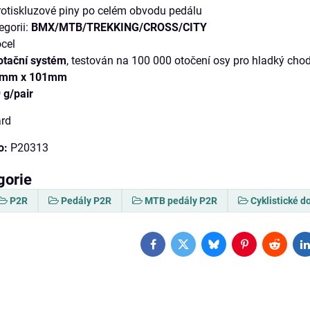
rotiskluzové piny po celém obvodu pedálu
egorii:
BMX/MTB/TREKKING/CROSS/CITY
ocel
otační systém
, testován na 100 000 otočení osy pro hladký cho
3mm x 101mm
 g/pair
rd
o:
P20313
gorie
P2R
Pedály P2R
MTB pedály P2R
Cyklistické d
Facebook
Twitter
Bluesky
Pinterest
Reddit
L