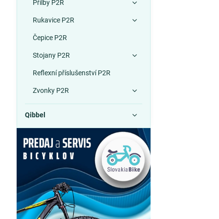
Přilby P2R
Rukavice P2R
Čepice P2R
Stojany P2R
Reflexní příslušenství P2R
Zvonky P2R
Qibbel