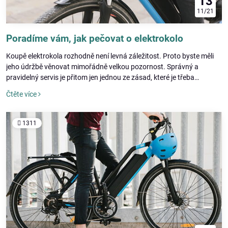
13
11/21
Poradíme vám, jak pečovat o elektrokolo
Koupě elektrokola rozhodně není levná záležitost. Proto byste měli
jeho údržbě věnovat mimořádně velkou pozornost. Správný a
pravidelný servis je přitom jen jednou ze zásad, které je třeba
dodržovat. Chcete-li se dozvědět více o tom, jakou péči vyžadují
Čtěte více
jednotlivé části elektrokola, více se již dočtete v našem článku.
1311