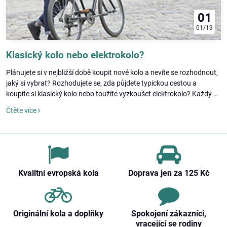
01
01/19
Klasický kolo nebo elektrokolo?
Plánujete si v nejbližší době koupit nové kolo a nevíte se rozhodnout,
jaký si vybrat? Rozhodujete se, zda půjdete typickou cestou a
koupíte si klasický kolo nebo toužíte vyzkoušet elektrokolo? Každý z
nich má své výhody i nevýhody. Nabízíme vám několik základních
Čtěte více
faktorů, kterými byste se při vašem rozhodovanímali řídit.
Kvalitní evropská kola
Doprava jen za 125 Kč
Originální kola a doplňky
Spokojení zákazníci,
vracející se rodiny