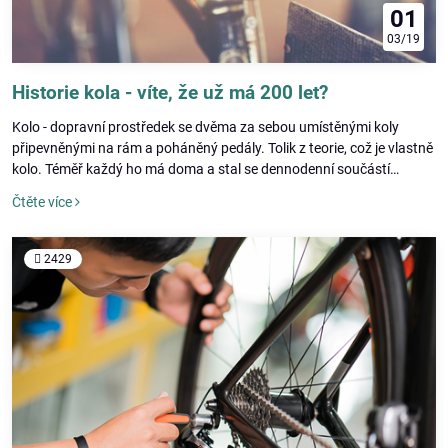
01
03/19
Historie kola - víte, že už má 200 let?
Kolo - dopravní prostředek se dvěma za sebou umístěnými koly
připevněnými na rám a poháněný pedály. Tolik z teorie, což je vlastně
kolo. Téměř každý ho má doma a stal se dennodenní součástí
mnoha. Možná i vy patříte k nadšencům cyklistiky, ale zamysleli jste
Čtěte více
se někdy nad tím, kdo ho vlastně vynalezl a proč? Čtěte dál, dozvíte
se více.
2429