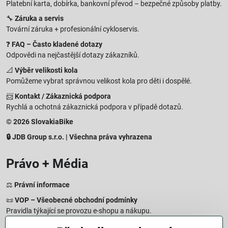
Platební karta, dobírka, bankovní převod – bezpečné způsoby platby.
🔧
Záruka a servis
Tovární záruka + profesionální cykloservis.
❓
FAQ – Často kladené dotazy
Odpovědi na nejčastější dotazy zákazníků.
📐
Výběr velikosti kola
Pomůžeme vybrat správnou velikost kola pro děti i dospělé.
📨
Kontakt / Zákaznická podpora
Rychlá a ochotná zákaznická podpora v případě dotazů.
© 2026 SlovakiaBike
🔒 JDB Group s.r.o. | Všechna práva vyhrazena
Právo + Média
⚖️
Právní informace
📜
VOP – Všeobecné obchodní podmínky
Pravidla týkající se provozu e-shopu a nákupu.
🔒
Zásady zpracování osobních údajů