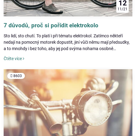
12
11/21
7 důvodů, proč si pořídit elektrokolo
Sto lidí, sto chutí. To platí i při tématu elektrokol. Zatímco někteří
nedají na pomocný motorek dopustit, jiní vůči němu mají předsudky,
a to mnohdy i bez toho, aby jej pod svýma nohama osobně
vyzkoušeli. Ať už přechováváte stejný názor, nebo jste negativní
Čtěte více
mýty o elektrokolech jen slyšeli, tento článek se je pokusí vyvrátit
sedmi pozitivy.
8603