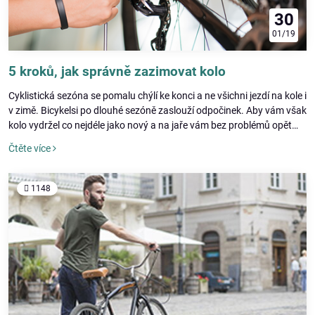
30
01/19
5 kroků, jak správně zazimovat kolo
Cyklistická sezóna se pomalu chýlí ke konci a ne všichni jezdí na kole i
v zimě. Bicykelsi po dlouhé sezóně zaslouží odpočinek. Aby vám však
kolo vydržel co nejdéle jako nový a na jaře vám bez problémů opět
sloužil, předchází tomu ještě několik povinností, na které byste neměli
Čtěte více
zapomenout. Správná údržba před zimou ho ochrání a na jaře když
ho vyberete bude připraven na novou sezónu.
1148