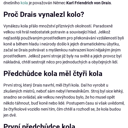
dnešního
kola
je považován Němec
Karl Friendrich von Drais
.
Proč Drais vynalezl kolo?
Vynálezu kola přálo množství příznivých okolností. Paradoxně
velkou roli hrál nedostatek potravin a související hlad. Jelikož
nejčastěji používaným prostředkem pro překonávání vzdáleností byli
koně a během hladu i neúrody došlo k jejich dramatickému úbytku,
začal se Drais pohrávat s myšlenkou nahrazení koní nějakým jiným
prostředkem. Jelikož parní stroje již byly na světě a jejich provoz byl
nákladná, chtěl sestrojit něco pro jednoduchých a obyčejných lidí.
Předchůdce kola měl čtyři kola
První stroj, který Drais navrhl, měl čtyři kola. Dal ho vyrobit u
zkušených mistrů, neboť sám nebyl řemeslníkům. Stroj byl sice lehký,
snadno se ovládal, ale velkou nevýhodou bylo, že ho musel opět
někdo táhnout, buď koně nebo lidé. Postupem času si však uvědomil,
že čtyřkolové vozidlo není tím, čím chtěl a rozhodl se, že kola budou
jen dvě.
První předchůdce kola