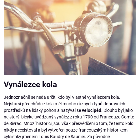
Vynálezce kola
Jednoznačně se nedá určit, kdo byl vlastně vynálezcem kola.
Nejstarší předchůdce kola měl mnoho různých typů dopravních
prostředků na lidský pohon a nazýval se
velocipéd
. Dlouho byl jako
nejstarší bicykeluvádzaný vynález z roku 1790 od Francouze Comte
de Sivrac. Mnozí historici jsou však přesvědčeni o tom, že tento kolo
nikdy neexistoval a byl vytvořen pouze francouzským historikem
cyklistiky jménem Louis Baudry de Saunier. Za původce