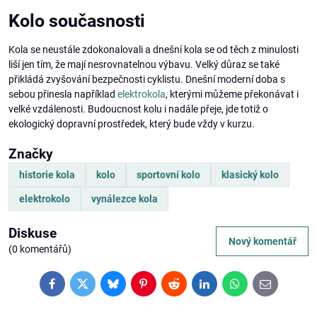
Kolo současnosti
Kola se neustále zdokonalovali a dnešní kola se od těch z minulosti
liší jen tím, že mají nesrovnatelnou výbavu. Velký důraz se také
přikládá zvyšování bezpečnosti cyklistu. Dnešní moderní doba s
sebou přinesla například
elektrokola
, kterými můžeme překonávat i
velké vzdálenosti. Budoucnost kolu i nadále přeje, jde totiž o
ekologický dopravní prostředek, který bude vždy v kurzu.
Značky
historie kola
kolo
sportovní kolo
klasický kolo
elektrokolo
vynálezce kola
Diskuse
Nový komentář
(0 komentářů)
Facebook
Twitter
Bluesky
Pinterest
Reddit
LinkedIn
WhatsApp
E-
mail