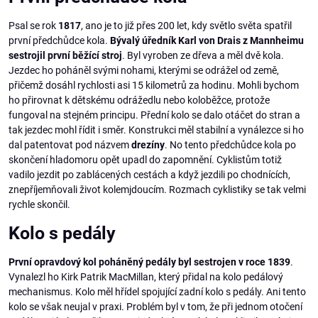
Psal se rok
1817
, ano je to již přes 200 let, kdy světlo světa spatřil
první předchůdce kola.
Bývalý úředník Karl von Drais z Mannheimu
sestrojil první běžící stroj
. Byl vyroben ze dřeva a měl dvě kola.
Jezdec ho poháněl svými nohami, kterými se odrážel od země,
přičemž dosáhl rychlosti asi 15 kilometrů za hodinu. Mohli bychom
ho přirovnat k dětskému odrážedlu nebo koloběžce, protože
fungoval na stejném principu. Přední kolo se dalo otáčet do stran a
tak jezdec mohl řídit i směr. Konstrukci měl stabilní a vynálezce si ho
dal patentovat pod názvem
drezíny
. No tento předchůdce kola po
skončení hladomoru opět upadl do zapomnění. Cyklistům totiž
vadilo jezdit po zablácených cestách a když jezdili po chodnících,
znepříjemňovali život kolemjdoucím. Rozmach cyklistiky se tak velmi
rychle skončil.
Kolo s pedály
První opravdový kol poháněný pedály byl sestrojen v roce 1839
.
Vynalezl ho Kirk Patrik MacMillan, který přidal na kolo pedálový
mechanismus. Kolo měl hřídel spojující zadní kolo s pedály. Ani tento
kolo se však neujal v praxi. Problém byl v tom, že při jednom otočení