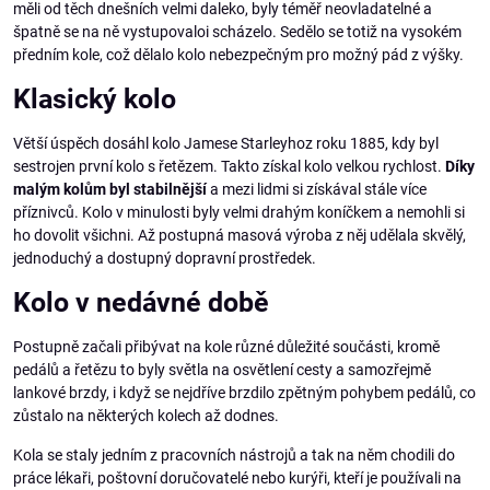
měli od těch dnešních velmi daleko, byly téměř neovladatelné a
špatně se na ně vystupovaloi scházelo. Sedělo se totiž na vysokém
předním kole, což dělalo kolo nebezpečným pro možný pád z výšky.
Klasický kolo
Větší úspěch dosáhl kolo Jamese Starleyhoz roku 1885, kdy byl
sestrojen první kolo s řetězem. Takto získal kolo velkou rychlost.
Díky
malým kolům byl stabilnější
a mezi lidmi si získával stále více
příznivců. Kolo v minulosti byly velmi drahým koníčkem a nemohli si
ho dovolit všichni. Až postupná masová výroba z něj udělala skvělý,
jednoduchý a dostupný dopravní prostředek.
Kolo v nedávné době
Postupně začali přibývat na kole různé důležité součásti, kromě
pedálů a řetězu to byly světla na osvětlení cesty a samozřejmě
lankové brzdy, i když se nejdříve brzdilo zpětným pohybem pedálů, co
zůstalo na některých kolech až dodnes.
Kola se staly jedním z pracovních nástrojů a tak na něm chodili do
práce lékaři, poštovní doručovatelé nebo kurýři, kteří je používali na