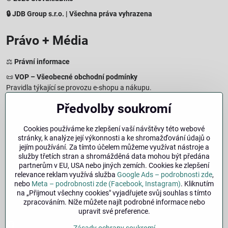
🔒 JDB Group s.r.o. | Všechna práva vyhrazena
Právo + Média
⚖️
Právní informace
📜
VOP – Všeobecné obchodní podmínky
Pravidla týkající se provozu e-shopu a nákupu.
🔒
Zásady zpracování osobních údajů
Předvolby soukromí
Jak chráníme a zpracováváme vaše osobní údaje.
🍪
Informace o cookies
Cookies používáme ke zlepšení vaší návštěvy této webové
stránky, k analýze její výkonnosti a ke shromažďování údajů o
Informace o používaných cookies a zpracování údajů na webu.
jejím používání. Za tímto účelem můžeme využívat nástroje a
↩️
Právo na odstoupení – 14denní vrácení
služby třetích stran a shromážděná data mohou být předána
Postup a podmínky odstoupení od nákupu.
partnerům v EU, USA nebo jiných zemích. Cookies ke zlepšení
relevance reklam využívá služba
Google Ads – podrobnosti zde
,
🏢
Impresum
nebo
Meta – podrobnosti zde (Facebook, Instagram)
. Kliknutím
Údaje o provozovateli a právní informace.
na „Přijmout všechny cookies" vyjadřujete svůj souhlas s tímto
zpracováním. Níže můžete najít podrobné informace nebo
🔐
Bezpečnost
upravit své preference.
Facebook
Instagram