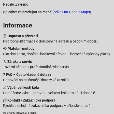
Neděle: Zavřeno
👉
Zobrazit prodejnu na mapě
(
odkaz na Google Maps
)
Informace
📦
Doprava a převzetí
Podrobné informace o doručení na adresu a osobním odběru.
💳
Platební metody
Platební karta, dobírka, bankovní převod – bezpečné způsoby platby.
🔧
Záruka a servis
Tovární záruka + profesionální cykloservis.
❓
FAQ – Často kladené dotazy
Odpovědi na nejčastější dotazy zákazníků.
📐
Výběr velikosti kola
Pomůžeme vybrat správnou velikost kola pro děti i dospělé.
📨
Kontakt / Zákaznická podpora
Rychlá a ochotná zákaznická podpora v případě dotazů.
© 2026 SlovakiaBike