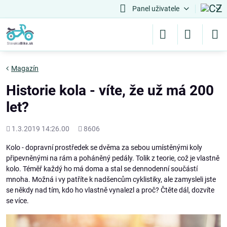
Panel uživatele
Magazín
Historie kola - víte, že už má 200
let?
Přidáno
Počet
1.3.2019 14:26.00
8606
shlédnutí
Kolo - dopravní prostředek se dvěma za sebou umístěnými koly
připevněnými na rám a poháněný pedály. Tolik z teorie, což je vlastně
kolo. Téměř každý ho má doma a stal se dennodenní součástí
mnoha. Možná i vy patříte k nadšencům cyklistiky, ale zamysleli jste
se někdy nad tím, kdo ho vlastně vynalezl a proč? Čtěte dál, dozvíte
se více.