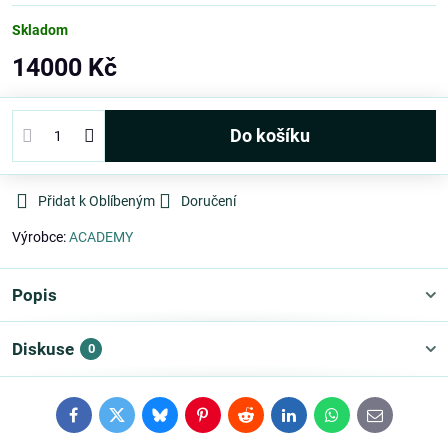
Skladom
14000 Kč
Do košíku
Přidat k Oblíbeným
Doručení
Výrobce:
ACADEMY
Popis
Diskuse
0
Facebook
Twitter
Bluesky
Pinterest
Reddit
LinkedIn
WhatsApp
E-
mail