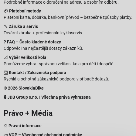
Podrobné informace o doručení na adresu a osobním odběru.
💳
Platební metody
Platební karta, dobírka, bankovní převod – bezpečné způsoby platby.
🔧
Záruka a servis
Tovární záruka + profesionální cykloservis.
❓
FAQ – Často kladené dotazy
Odpovědi na nejčastější dotazy zákazníků.
📐
Výběr velikosti kola
Pomůžeme vybrat správnou velikost kola pro děti i dospělé.
📨
Kontakt / Zákaznická podpora
Rychlá a ochotná zákaznická podpora v případě dotazů.
© 2026 SlovakiaBike
🔒 JDB Group s.r.o. | Všechna práva vyhrazena
Právo + Média
⚖️
Právní informace
📜
VOP – Všeobecné obchodní podmínky