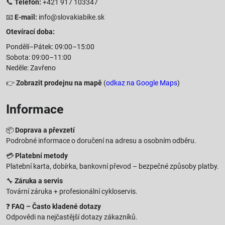
📞
Telefon:
+421 917 103347
📧
E-mail:
info@slovakiabike.sk
Otevírací doba:
Pondělí–Pátek: 09:00–15:00
Sobota: 09:00–11:00
Neděle: Zavřeno
👉
Zobrazit prodejnu na mapě
(
odkaz na Google Maps
)
Informace
📦
Doprava a převzetí
Podrobné informace o doručení na adresu a osobním odběru.
💳
Platební metody
Platební karta, dobírka, bankovní převod – bezpečné způsoby platby.
🔧
Záruka a servis
Tovární záruka + profesionální cykloservis.
❓
FAQ – Často kladené dotazy
Odpovědi na nejčastější dotazy zákazníků.