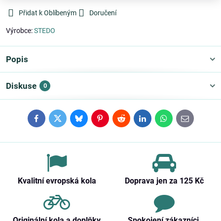
Přidat k Oblíbeným
Doručení
Výrobce:
STEDO
Popis
Diskuse
0
Facebook
Twitter
Bluesky
Pinterest
Reddit
LinkedIn
WhatsApp
E-
mail
Kvalitní evropská kola
Doprava jen za 125 Kč
Originální kola a doplňky
Spokojení zákazníci,