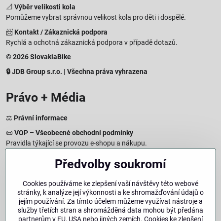
📐
Výběr velikosti kola
Pomůžeme vybrat správnou velikost kola pro děti i dospělé.
📨
Kontakt / Zákaznická podpora
Rychlá a ochotná zákaznická podpora v případě dotazů.
© 2026 SlovakiaBike
🔒 JDB Group s.r.o. | Všechna práva vyhrazena
Právo + Média
⚖️
Právní informace
📜
VOP – Všeobecné obchodní podmínky
Pravidla týkající se provozu e-shopu a nákupu.
🔒
Zásady zpracování osobních údajů
Předvolby soukromí
Jak chráníme a zpracováváme vaše osobní údaje.
🍪
Informace o cookies
Cookies používáme ke zlepšení vaší návštěvy této webové
stránky, k analýze její výkonnosti a ke shromažďování údajů o
Informace o používaných cookies a zpracování údajů na webu.
jejím používání. Za tímto účelem můžeme využívat nástroje a
↩️
Právo na odstoupení – 14denní vrácení
služby třetích stran a shromážděná data mohou být předána
Postup a podmínky odstoupení od nákupu.
partnerům v EU, USA nebo jiných zemích. Cookies ke zlepšení