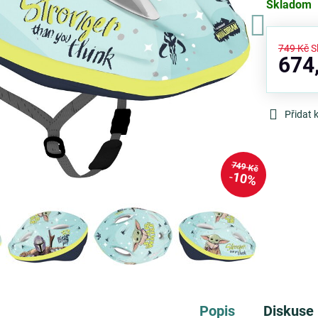
Skladom
749 Kč
S
674
Přidat 
749 Kč
10%
Popis
Diskuse