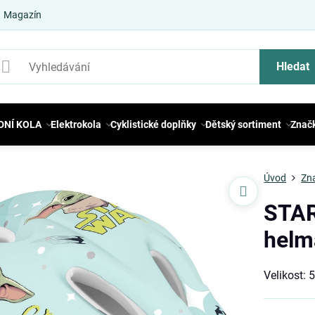
Magazín
Hledat
DNÍ KOLA
Elektrokola
Cyklistické doplňky
Dětský sortiment
Znač
Úvod
Zn
STA
helm
Velikost: