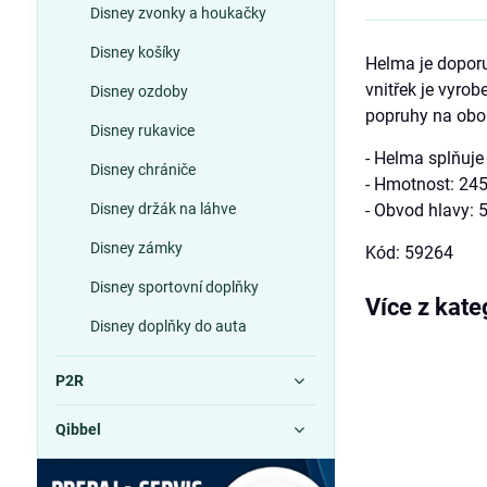
Disney zvonky a houkačky
Disney košíky
Helma je doporu
vnitřek je vyro
Disney ozdoby
popruhy na obou
Disney rukavice
- Helma splňuj
Disney chrániče
- Hmotnost: 24
Disney držák na láhve
- Obvod hlavy: 
Disney zámky
Kód: 59264
Disney sportovní doplňky
Více z kate
Disney doplňky do auta
P2R
Qibbel