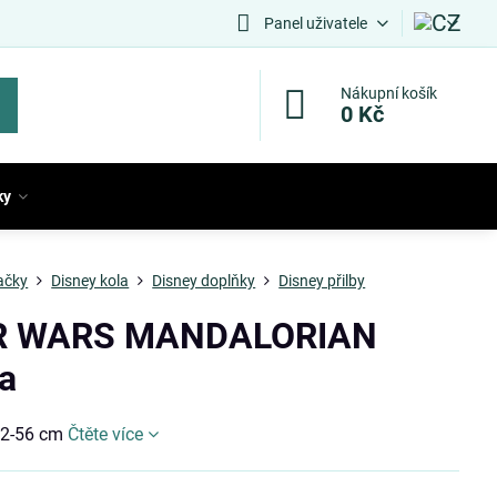
Panel uživatele
Nákupní košík
0 Kč
ky
ačky
Disney kola
Disney doplňky
Disney přilby
R WARS MANDALORIAN
a
 52-56 cm
Čtěte více