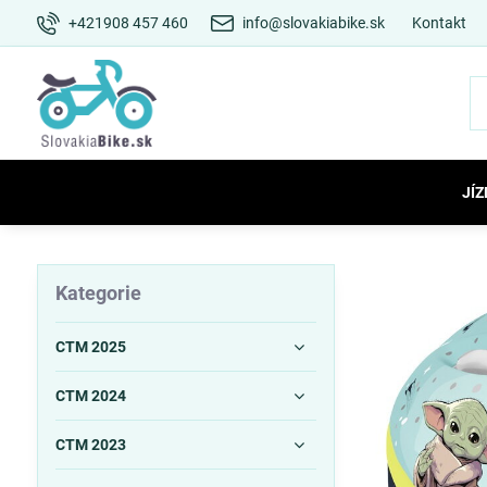
+421908 457 460
info@slovakiabike.sk
Kontakt
JÍZ
Kategorie
CTM 2025
CTM 2024
CTM 2023