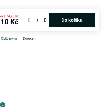
leva
74,90 Kč
Do košíku
,10 Kč
k Oblíbeným
Doručení
0