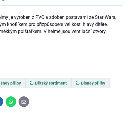
 helmy je vyroben z PVC a zdoben postavami ze Star Wars,
 knoflíkem pro přizpůsobení velikosti hlavy dítěte,
ěkkým polštářkem. V helmě jsou ventilační otvory.
isney přilby
Dětský sortiment
Disney přilby
inkedIn
WhatsApp
E-
mail