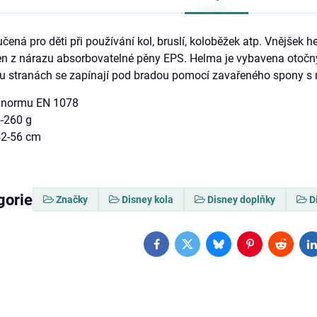
čená pro děti při používání kol, bruslí, koloběžek atp. Vnějšek
ben z nárazu absorbovatelné pěny EPS. Helma je vybavena otočným
 stranách se zapínají pod bradou pomocí zavařeného spony s m
e normu EN 1078
5-260 g
52-56 cm
gorie
Značky
Disney kola
Disney doplňky
D
Facebook
Twitter
Bluesky
Pinterest
Reddit
L