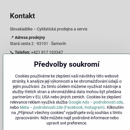
Kontakt
SlovakiaBike – Cyklistická prodejna a servis
📍
Adresa prodejny
Stará cesta 2 · 93101 · Šamorín
📞
Telefon:
+421 917 103347
📧
E-mail:
info@slovakiabike.sk
Předvolby soukromí
Otevírací doba:
Cookies používáme ke zlepšení vaší návštěvy této webové
Pondělí–Pátek: 09:00–15:00
stránky, k analýze její výkonnosti a ke shromažďování údajů o
Sobota: 09:00–11:00
jejím používání. Za tímto účelem můžeme využívat nástroje a
Neděle: Zavřeno
služby třetích stran a shromážděná data mohou být předána
partnerům v EU, USA nebo jiných zemích. Cookies ke zlepšení
👉
Zobrazit prodejnu na mapě
(
odkaz na Google Maps
)
relevance reklam využívá služba
Google Ads – podrobnosti zde
,
nebo
Meta – podrobnosti zde (Facebook, Instagram)
. Kliknutím
na „Přijmout všechny cookies" vyjadřujete svůj souhlas s tímto
zpracováním. Níže můžete najít podrobné informace nebo
upravit své preference.