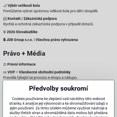
📐
Výběr velikosti kola
Pomůžeme vybrat správnou velikost kola pro děti i dospělé.
📨
Kontakt / Zákaznická podpora
Rychlá a ochotná zákaznická podpora v případě dotazů.
© 2026 SlovakiaBike
🔒 JDB Group s.r.o. | Všechna práva vyhrazena
Právo + Média
⚖️
Právní informace
📜
VOP – Všeobecné obchodní podmínky
Pravidla týkající se provozu e-shopu a nákupu.
🔒
Zásady zpracování osobních údajů
Předvolby soukromí
Jak chráníme a zpracováváme vaše osobní údaje.
🍪
Informace o cookies
Cookies používáme ke zlepšení vaší návštěvy této webové
stránky, k analýze její výkonnosti a ke shromažďování údajů o
Informace o používaných cookies a zpracování údajů na webu.
jejím používání. Za tímto účelem můžeme využívat nástroje a
↩️
Právo na odstoupení – 14denní vrácení
služby třetích stran a shromážděná data mohou být předána