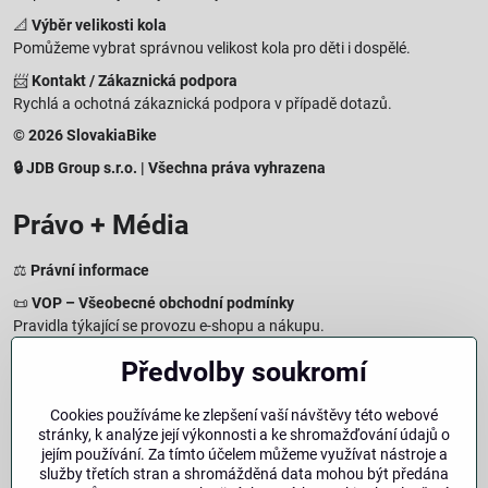
📐
Výběr velikosti kola
Pomůžeme vybrat správnou velikost kola pro děti i dospělé.
📨
Kontakt / Zákaznická podpora
Rychlá a ochotná zákaznická podpora v případě dotazů.
© 2026 SlovakiaBike
🔒 JDB Group s.r.o. | Všechna práva vyhrazena
Právo + Média
⚖️
Právní informace
📜
VOP – Všeobecné obchodní podmínky
Pravidla týkající se provozu e-shopu a nákupu.
🔒
Zásady zpracování osobních údajů
Předvolby soukromí
Jak chráníme a zpracováváme vaše osobní údaje.
🍪
Informace o cookies
Cookies používáme ke zlepšení vaší návštěvy této webové
stránky, k analýze její výkonnosti a ke shromažďování údajů o
Informace o používaných cookies a zpracování údajů na webu.
jejím používání. Za tímto účelem můžeme využívat nástroje a
↩️
Právo na odstoupení – 14denní vrácení
služby třetích stran a shromážděná data mohou být předána