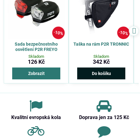
10%
10%
Sada bezpečnostního
Taška na rám P2R TRONNIC
osvětlení P2R FREYO
Skladom
Skladom
126 Kč
342 Kč
Zobrazit
Do košíku
Kvalitní evropská kola
Doprava jen za 125 Kč