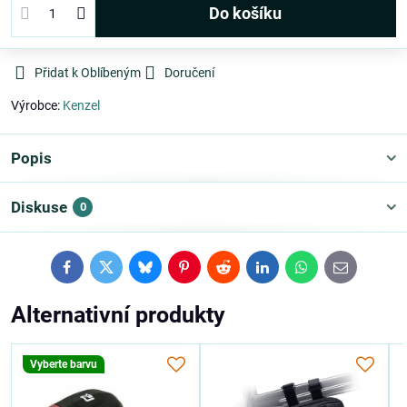
Do košíku
Přidat k Oblíbeným
Doručení
Výrobce:
Kenzel
Popis
Diskuse
0
Facebook
Twitter
Bluesky
Pinterest
Reddit
LinkedIn
WhatsApp
E-
mail
Alternativní produkty
Vyberte barvu