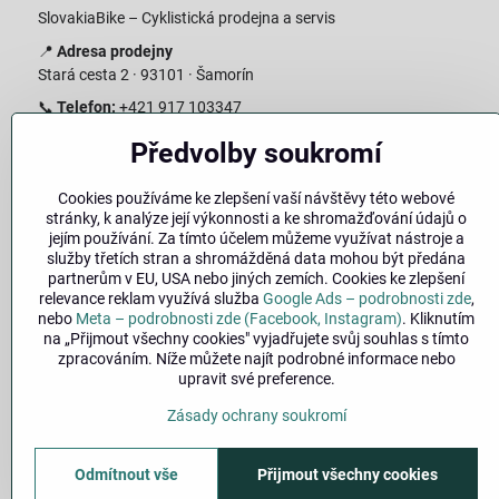
SlovakiaBike – Cyklistická prodejna a servis
📍
Adresa prodejny
Stará cesta 2 · 93101 · Šamorín
📞
Telefon:
+421 917 103347
📧
E-mail:
info@slovakiabike.sk
Předvolby soukromí
Otevírací doba:
Cookies používáme ke zlepšení vaší návštěvy této webové
Pondělí–Pátek: 09:00–15:00
stránky, k analýze její výkonnosti a ke shromažďování údajů o
Sobota: 09:00–11:00
jejím používání. Za tímto účelem můžeme využívat nástroje a
Neděle: Zavřeno
služby třetích stran a shromážděná data mohou být předána
partnerům v EU, USA nebo jiných zemích. Cookies ke zlepšení
👉
Zobrazit prodejnu na mapě
(
odkaz na Google Maps
)
relevance reklam využívá služba
Google Ads – podrobnosti zde
,
nebo
Meta – podrobnosti zde (Facebook, Instagram)
. Kliknutím
na „Přijmout všechny cookies" vyjadřujete svůj souhlas s tímto
zpracováním. Níže můžete najít podrobné informace nebo
upravit své preference.
Zásady ochrany soukromí
Odmítnout vše
Přijmout všechny cookies
©
2