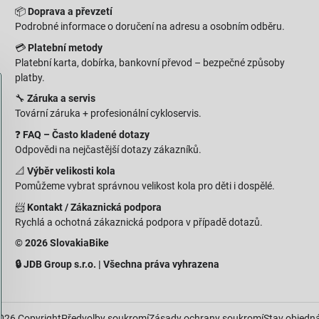
📦
Doprava a převzetí
Podrobné informace o doručení na adresu a osobním odběru.
💳
Platební metody
Platební karta, dobírka, bankovní převod – bezpečné způsoby
platby.
🔧
Záruka a servis
Tovární záruka + profesionální cykloservis.
❓
FAQ – Často kladené dotazy
Odpovědi na nejčastější dotazy zákazníků.
📐
Výběr velikosti kola
Pomůžeme vybrat správnou velikost kola pro děti i dospělé.
📨
Kontakt / Zákaznická podpora
Rychlá a ochotná zákaznická podpora v případě dotazů.
© 2026 SlovakiaBike
🔒 JDB Group s.r.o. | Všechna práva vyhrazena
026
Copyright
Předvolby soukromí
Zásady ochrany soukromí
Stav objedn