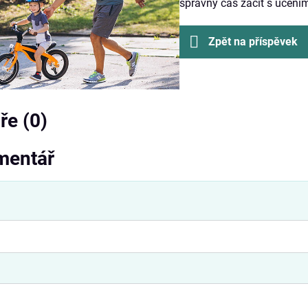
správný čas začít s učení
Zpět na příspěvek
e (0)
mentář