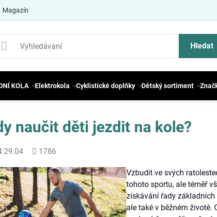
Magazín
Hledat
DNÍ KOLA
Elektrokola
Cyklistické doplňky
Dětský sortiment
Znač
y naučit děti jezdit na kole?
Počet
4:29.04
1786
shlédnutí
Vzbudit ve svých ratoleste
tohoto sportu, ale téměř vš
získávání řady základních 
ale také v běžném životě. 