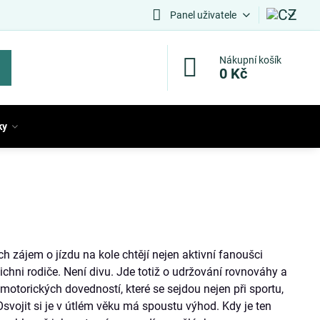
Panel uživatele
Nákupní košík
0 Kč
ky
ch zájem o jízdu na kole chtějí nejen aktivní fanoušci
ichni rodiče. Není divu. Jde totiž o udržování rovnováhy a
motorických dovedností, které se sejdou nejen při sportu,
Osvojit si je v útlém věku má spoustu výhod. Kdy je ten