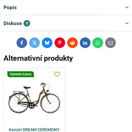
Popis
Diskuse
0
Facebook
Twitter
Bluesky
Pinterest
Reddit
LinkedIn
WhatsApp
E-
mail
Alternativní produkty
Vyberte barvu
Kenzel DREAM CEREMONY