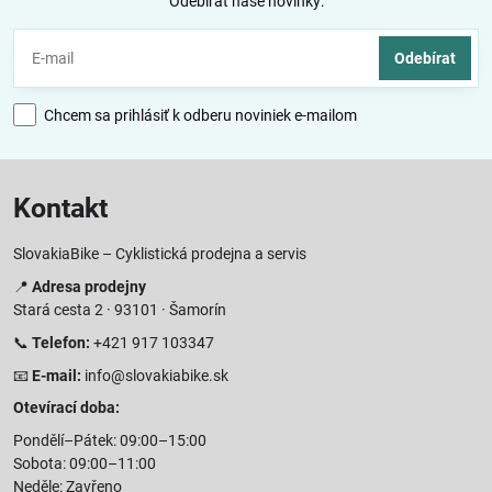
Odebírat naše novinky:
Odebírat
Chcem sa prihlásiť k odberu noviniek e-mailom
Kontakt
SlovakiaBike – Cyklistická prodejna a servis
📍
Adresa prodejny
Stará cesta 2 · 93101 · Šamorín
📞
Telefon:
+421 917 103347
📧
E-mail:
info@slovakiabike.sk
Otevírací doba:
Pondělí–Pátek: 09:00–15:00
Sobota: 09:00–11:00
Neděle: Zavřeno