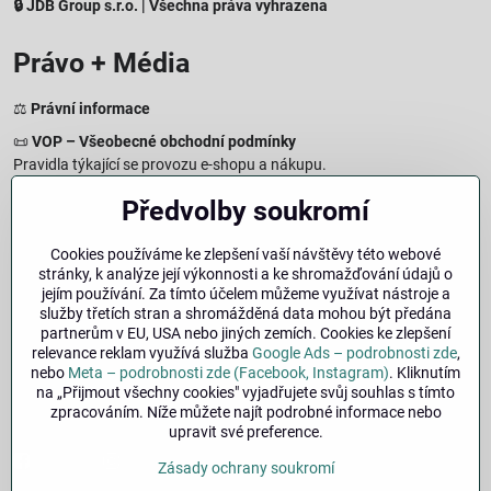
🔒 JDB Group s.r.o. | Všechna práva vyhrazena
Právo + Média
⚖️
Právní informace
📜
VOP – Všeobecné obchodní podmínky
Pravidla týkající se provozu e-shopu a nákupu.
🔒
Zásady zpracování osobních údajů
Předvolby soukromí
Jak chráníme a zpracováváme vaše osobní údaje.
🍪
Informace o cookies
Cookies používáme ke zlepšení vaší návštěvy této webové
stránky, k analýze její výkonnosti a ke shromažďování údajů o
Informace o používaných cookies a zpracování údajů na webu.
jejím používání. Za tímto účelem můžeme využívat nástroje a
↩️
Právo na odstoupení – 14denní vrácení
služby třetích stran a shromážděná data mohou být předána
Postup a podmínky odstoupení od nákupu.
partnerům v EU, USA nebo jiných zemích. Cookies ke zlepšení
relevance reklam využívá služba
Google Ads – podrobnosti zde
,
🏢
Impresum
nebo
Meta – podrobnosti zde (Facebook, Instagram)
. Kliknutím
Údaje o provozovateli a právní informace.
na „Přijmout všechny cookies" vyjadřujete svůj souhlas s tímto
zpracováním. Níže můžete najít podrobné informace nebo
🔐
Bezpečnost
upravit své preference.
Facebook
Instagram
Zásady ochrany soukromí