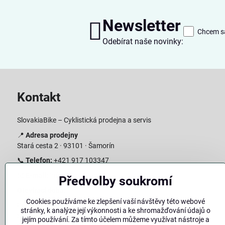
Newsletter
Chcem sa
Odebírat naše novinky:
Kontakt
SlovakiaBike – Cyklistická prodejna a servis
📍
Adresa prodejny
Stará cesta 2 · 93101 · Šamorín
📞
Telefon:
+421 917 103347
📧
E-mail:
info@slovakiabike.sk
Předvolby soukromí
Otevírací doba:
Cookies používáme ke zlepšení vaší návštěvy této webové
Pondělí–Pátek: 09:00–15:00
stránky, k analýze její výkonnosti a ke shromažďování údajů o
Sobota: 09:00–11:00
jejím používání. Za tímto účelem můžeme využívat nástroje a