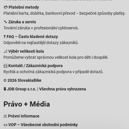
💳
Platební metody
Platební karta, dobírka, bankovní převod – bezpečné způsoby platby.
🔧
Záruka a servis
Tovární záruka + profesionální cykloservis.
❓
FAQ – Často kladené dotazy
Odpovědi na nejčastější dotazy zákazníků.
📐
Výběr velikosti kola
Pomůžeme vybrat správnou velikost kola pro děti i dospělé.
📨
Kontakt / Zákaznická podpora
Rychlá a ochotná zákaznická podpora v případě dotazů.
© 2026 SlovakiaBike
🔒 JDB Group s.r.o. | Všechna práva vyhrazena
Právo + Média
⚖️
Právní informace
📜
VOP – Všeobecné obchodní podmínky