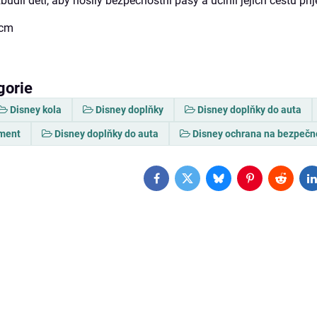
budil děti, aby nosily bezpečnostní pásy a učinil jejich cestu pří
 cm
gorie
Disney kola
Disney doplňky
Disney doplňky do auta
iment
Disney doplňky do auta
Disney ochrana na bezpečn
Facebook
Twitter
Bluesky
Pinterest
Reddit
L