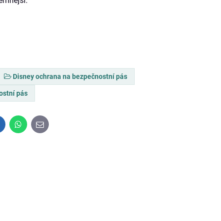
jemnější.
Disney ochrana na bezpečnostní pás
ostní pás
inkedIn
WhatsApp
E-
mail