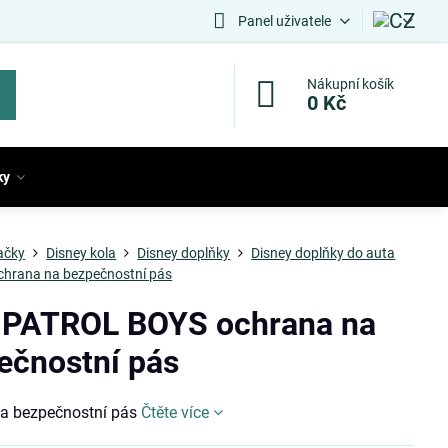
Panel uživatele
Nákupní košík
0 Kč
ky
ačky
Disney kola
Disney doplňky
Disney doplňky do auta
chrana na bezpečnostní pás
PATROL BOYS ochrana na
ečnostní pás
a bezpečnostní pás
Čtěte více