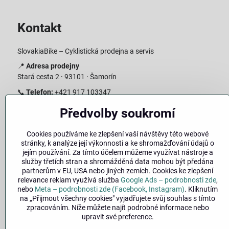
Kontakt
SlovakiaBike – Cyklistická prodejna a servis
📍
Adresa prodejny
Stará cesta 2 · 93101 · Šamorín
📞
Telefon:
+421 917 103347
📧
E-mail:
info@slovakiabike.sk
Předvolby soukromí
Otevírací doba:
Cookies používáme ke zlepšení vaší návštěvy této webové
Pondělí–Pátek: 09:00–15:00
stránky, k analýze její výkonnosti a ke shromažďování údajů o
Sobota: 09:00–11:00
jejím používání. Za tímto účelem můžeme využívat nástroje a
Neděle: Zavřeno
služby třetích stran a shromážděná data mohou být předána
partnerům v EU, USA nebo jiných zemích. Cookies ke zlepšení
👉
Zobrazit prodejnu na mapě
(
odkaz na Google Maps
)
relevance reklam využívá služba
Google Ads – podrobnosti zde
,
nebo
Meta – podrobnosti zde (Facebook, Instagram)
. Kliknutím
na „Přijmout všechny cookies" vyjadřujete svůj souhlas s tímto
zpracováním. Níže můžete najít podrobné informace nebo
upravit své preference.