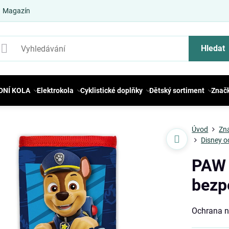
Magazín
Hledat
DNÍ KOLA
Elektrokola
Cyklistické doplňky
Dětský sortiment
Znač
Úvod
Zn
Disney o
PAW 
bezp
Ochrana n