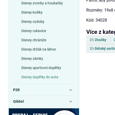
Patrol, aby povz
Disney zvonky a houkačky
Rozměry: 19x8
Disney košíky
Kód: 34028
Disney ozdoby
Disney rukavice
Více z kate
Značky
Disney chrániče
Dětský sort
Disney držák na láhve
Disney zámky
Disney sportovní doplňky
Disney doplňky do auta
P2R
Qibbel