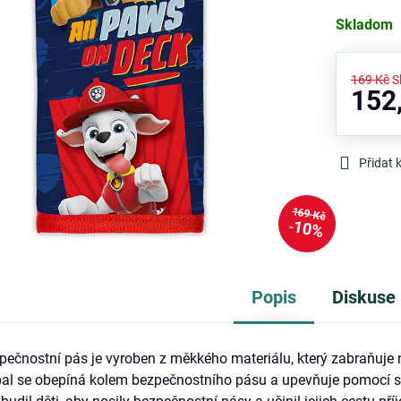
Skladom
169 Kč
S
152
Přidat 
169 Kč
10%
Popis
Diskuse
pečnostní pás je vyroben z měkkého materiálu, který zabraňuj
Obal se obepíná kolem bezpečnostního pásu a upevňuje pomocí 