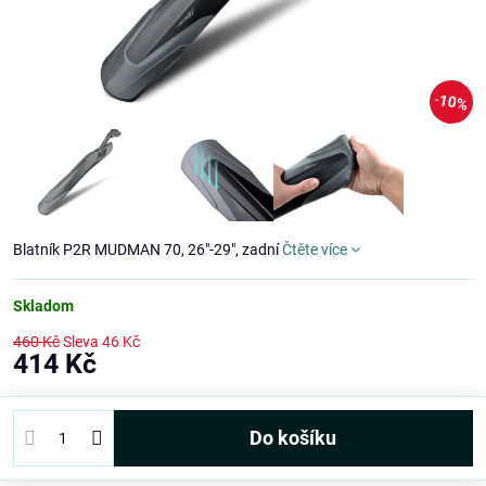
10%
Blatník P2R MUDMAN 70, 26"-29", zadní
Čtěte více
Skladom
460 Kč
Sleva
46 Kč
414 Kč
Do košíku