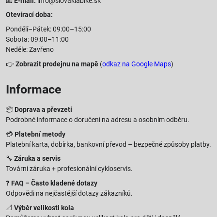
📧
E-mail:
info@slovakiabike.sk
Otevírací doba:
Pondělí–Pátek: 09:00–15:00
Sobota: 09:00–11:00
Neděle: Zavřeno
👉
Zobrazit prodejnu na mapě
(
odkaz na Google Maps
)
Informace
📦
Doprava a převzetí
Podrobné informace o doručení na adresu a osobním odběru.
💳
Platební metody
Platební karta, dobírka, bankovní převod – bezpečné způsoby platby.
🔧
Záruka a servis
Tovární záruka + profesionální cykloservis.
❓
FAQ – Často kladené dotazy
Odpovědi na nejčastější dotazy zákazníků.
📐
Výběr velikosti kola