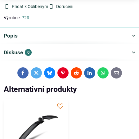
Přidat k Oblíbeným
Doručení
Výrobce:
P2R
Popis
Diskuse
0
Facebook
Twitter
Bluesky
Pinterest
Reddit
LinkedIn
WhatsApp
E-
mail
Alternativní produkty