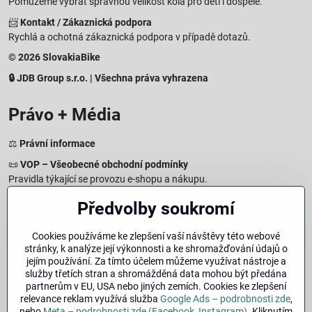
Pomůžeme vybrat správnou velikost kola pro děti i dospělé.
📨
Kontakt / Zákaznická podpora
Rychlá a ochotná zákaznická podpora v případě dotazů.
© 2026 SlovakiaBike
🔒 JDB Group s.r.o. | Všechna práva vyhrazena
Právo + Média
⚖️
Právní informace
📜
VOP – Všeobecné obchodní podmínky
Pravidla týkající se provozu e-shopu a nákupu.
🔒
Zásady zpracování osobních údajů
Předvolby soukromí
Jak chráníme a zpracováváme vaše osobní údaje.
🍪
Informace o cookies
Cookies používáme ke zlepšení vaší návštěvy této webové
stránky, k analýze její výkonnosti a ke shromažďování údajů o
Informace o používaných cookies a zpracování údajů na webu.
jejím používání. Za tímto účelem můžeme využívat nástroje a
↩️
Právo na odstoupení – 14denní vrácení
služby třetích stran a shromážděná data mohou být předána
Postup a podmínky odstoupení od nákupu.
partnerům v EU, USA nebo jiných zemích. Cookies ke zlepšení
relevance reklam využívá služba
Google Ads – podrobnosti zde
,
🏢
Impresum
nebo
Meta – podrobnosti zde (Facebook, Instagram)
. Kliknutím