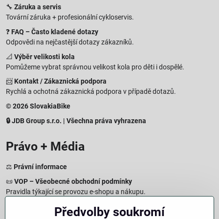
🔧
Záruka a servis
Tovární záruka + profesionální cykloservis.
❓
FAQ – Často kladené dotazy
Odpovědi na nejčastější dotazy zákazníků.
📐
Výběr velikosti kola
Pomůžeme vybrat správnou velikost kola pro děti i dospělé.
📨
Kontakt / Zákaznická podpora
Rychlá a ochotná zákaznická podpora v případě dotazů.
© 2026 SlovakiaBike
🔒 JDB Group s.r.o. | Všechna práva vyhrazena
Právo + Média
⚖️
Právní informace
📜
VOP – Všeobecné obchodní podmínky
Pravidla týkající se provozu e-shopu a nákupu.
🔒
Zásady zpracování osobních údajů
Předvolby soukromí
Jak chráníme a zpracováváme vaše osobní údaje.