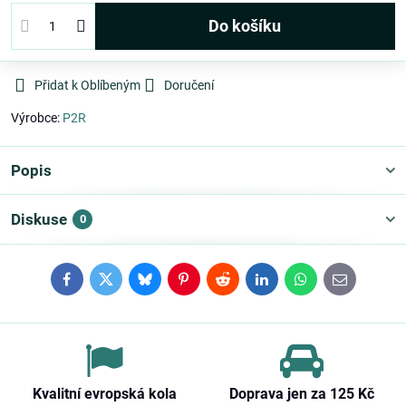
Do košíku
Přidat k Oblíbeným
Doručení
Výrobce:
P2R
Popis
Diskuse
0
Facebook
Twitter
Bluesky
Pinterest
Reddit
LinkedIn
WhatsApp
E-
mail
Kvalitní evropská kola
Doprava jen za 125 Kč