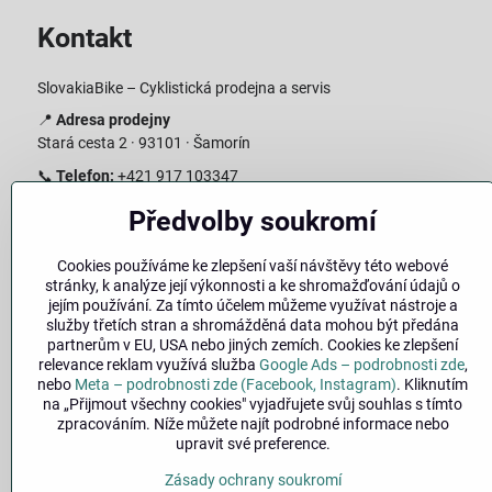
Kontakt
SlovakiaBike – Cyklistická prodejna a servis
📍
Adresa prodejny
Stará cesta 2 · 93101 · Šamorín
📞
Telefon:
+421 917 103347
📧
E-mail:
info@slovakiabike.sk
Předvolby soukromí
Otevírací doba:
Cookies používáme ke zlepšení vaší návštěvy této webové
Pondělí–Pátek: 09:00–15:00
stránky, k analýze její výkonnosti a ke shromažďování údajů o
Sobota: 09:00–11:00
jejím používání. Za tímto účelem můžeme využívat nástroje a
Neděle: Zavřeno
služby třetích stran a shromážděná data mohou být předána
partnerům v EU, USA nebo jiných zemích. Cookies ke zlepšení
👉
Zobrazit prodejnu na mapě
(
odkaz na Google Maps
)
relevance reklam využívá služba
Google Ads – podrobnosti zde
,
nebo
Meta – podrobnosti zde (Facebook, Instagram)
. Kliknutím
na „Přijmout všechny cookies" vyjadřujete svůj souhlas s tímto
zpracováním. Níže můžete najít podrobné informace nebo
upravit své preference.
Zásady ochrany soukromí