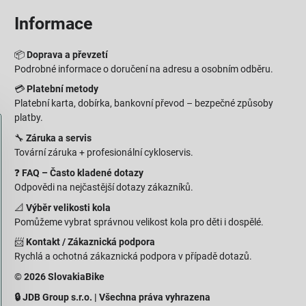
Informace
📦
Doprava a převzetí
Podrobné informace o doručení na adresu a osobním odběru.
💳
Platební metody
Platební karta, dobírka, bankovní převod – bezpečné způsoby
platby.
🔧
Záruka a servis
Tovární záruka + profesionální cykloservis.
❓
FAQ – Často kladené dotazy
Odpovědi na nejčastější dotazy zákazníků.
📐
Výběr velikosti kola
Pomůžeme vybrat správnou velikost kola pro děti i dospělé.
📨
Kontakt / Zákaznická podpora
Rychlá a ochotná zákaznická podpora v případě dotazů.
© 2026 SlovakiaBike
🔒 JDB Group s.r.o. | Všechna práva vyhrazena