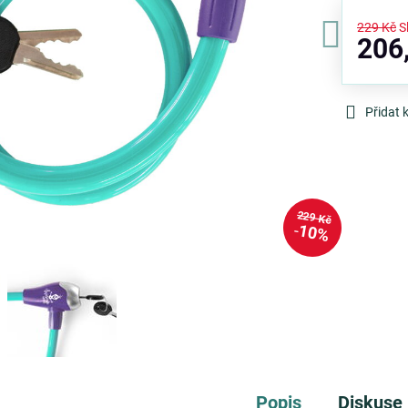
229 Kč
S
206
Přidat 
229 Kč
10%
Popis
Diskuse