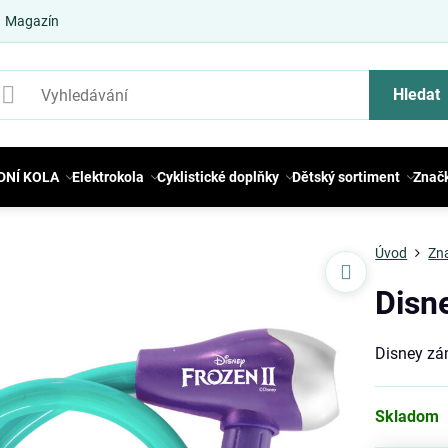
Magazín
Hledat
DNÍ KOLA
Elektrokola
Cyklistické doplňky
Dětský sortiment
Znač
Úvod
Zn
Disn
Disney zá
Skladom