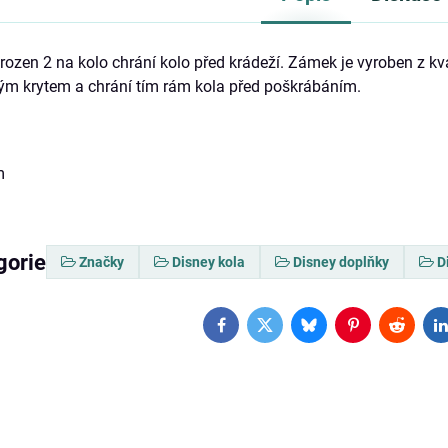
ozen 2 na kolo chrání kolo před krádeží. Zámek je vyroben z kval
ým krytem a chrání tím rám kola před poškrábáním.
m
gorie
Značky
Disney kola
Disney doplňky
D
Facebook
Twitter
Bluesky
Pinterest
Reddit
L