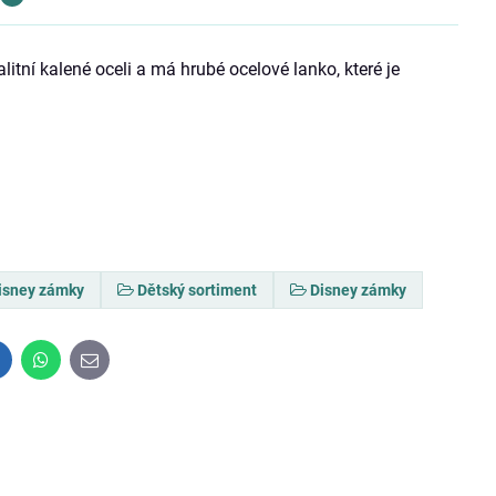
itní kalené oceli a má hrubé ocelové lanko, které je
isney zámky
Dětský sortiment
Disney zámky
inkedIn
WhatsApp
E-
mail