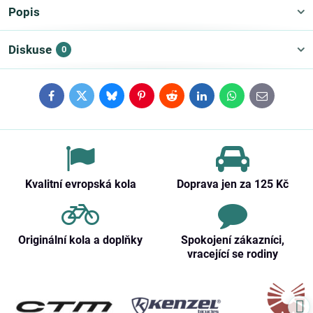
Popis
Diskuse
0
Facebook
Twitter
Bluesky
Pinterest
Reddit
LinkedIn
WhatsApp
E-
mail
Kvalitní evropská kola
Doprava jen za 125 Kč
Originální kola a doplňky
Spokojení zákazníci,
vracející se rodiny