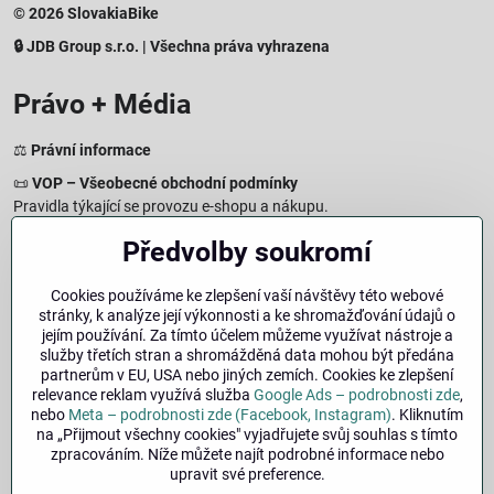
© 2026 SlovakiaBike
🔒 JDB Group s.r.o. | Všechna práva vyhrazena
Právo + Média
⚖️
Právní informace
📜
VOP – Všeobecné obchodní podmínky
Pravidla týkající se provozu e-shopu a nákupu.
🔒
Zásady zpracování osobních údajů
Předvolby soukromí
Jak chráníme a zpracováváme vaše osobní údaje.
🍪
Informace o cookies
Cookies používáme ke zlepšení vaší návštěvy této webové
stránky, k analýze její výkonnosti a ke shromažďování údajů o
Informace o používaných cookies a zpracování údajů na webu.
jejím používání. Za tímto účelem můžeme využívat nástroje a
↩️
Právo na odstoupení – 14denní vrácení
služby třetích stran a shromážděná data mohou být předána
Postup a podmínky odstoupení od nákupu.
partnerům v EU, USA nebo jiných zemích. Cookies ke zlepšení
relevance reklam využívá služba
Google Ads – podrobnosti zde
,
🏢
Impresum
nebo
Meta – podrobnosti zde (Facebook, Instagram)
. Kliknutím
Údaje o provozovateli a právní informace.
na „Přijmout všechny cookies" vyjadřujete svůj souhlas s tímto
zpracováním. Níže můžete najít podrobné informace nebo
🔐
Bezpečnost
upravit své preference.