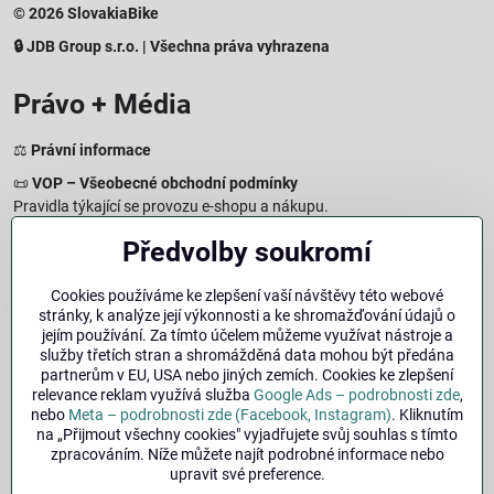
© 2026 SlovakiaBike
🔒 JDB Group s.r.o. | Všechna práva vyhrazena
Právo + Média
⚖️
Právní informace
📜
VOP – Všeobecné obchodní podmínky
Pravidla týkající se provozu e-shopu a nákupu.
🔒
Zásady zpracování osobních údajů
Předvolby soukromí
Jak chráníme a zpracováváme vaše osobní údaje.
🍪
Informace o cookies
Cookies používáme ke zlepšení vaší návštěvy této webové
stránky, k analýze její výkonnosti a ke shromažďování údajů o
Informace o používaných cookies a zpracování údajů na webu.
jejím používání. Za tímto účelem můžeme využívat nástroje a
↩️
Právo na odstoupení – 14denní vrácení
služby třetích stran a shromážděná data mohou být předána
Postup a podmínky odstoupení od nákupu.
partnerům v EU, USA nebo jiných zemích. Cookies ke zlepšení
relevance reklam využívá služba
Google Ads – podrobnosti zde
,
🏢
Impresum
nebo
Meta – podrobnosti zde (Facebook, Instagram)
. Kliknutím
Údaje o provozovateli a právní informace.
na „Přijmout všechny cookies" vyjadřujete svůj souhlas s tímto
zpracováním. Níže můžete najít podrobné informace nebo
🔐
Bezpečnost
upravit své preference.