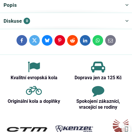
Popis
Diskuse
0
Facebook
Twitter
Bluesky
Pinterest
Reddit
LinkedIn
WhatsApp
E-
mail
Kvalitní evropská kola
Doprava jen za 125 Kč
Originální kola a doplňky
Spokojení zákazníci,
vracející se rodiny