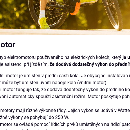
otor
 typ elektromotoru používaného na elektrických kolech, který
je 
 asistenci při jízdě tím,
že dodává dodatečný výkon do předníh
ní motor je umístěn v přední části kola. Je obyčejně instalován 
může být umístěn uvnitř náboje kola (vnitřní motor).
 motor funguje tak, že dodává dodatečný výkon do předního kol
vání automaticky spouští asistenční režim. Motor poskytuje poh
motory mají různé výkonné třídy. Jejich výkon se udává v Watt
žné výkony se pohybují do 250 W.
motor se ovládá pomocí řídících prvků umístěných na řídící patce