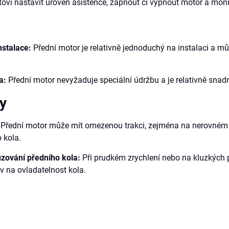
ovi nastavit úroveň asistence, zapnout či vypnout motor a monito
nstalace:
Přední motor je relativně jednoduchý na instalaci a mů
a:
Přední motor nevyžaduje speciální údržbu a je relativně snad
y
Přední motor může mít omezenou trakci, zejména na nerovném te
 kola.
uzování předního kola:
Při prudkém zrychlení nebo na kluzkých 
iv na ovladatelnost kola.