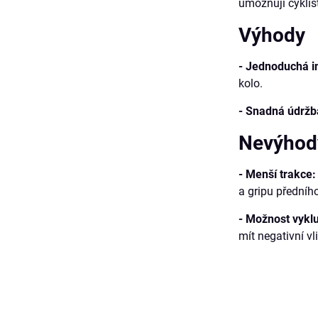
umožňují cyklist
Výhody
- Jednoduchá i
kolo.
- Snadná údržb
Nevýhod
- Menší trakce:
a gripu předního
- Možnost vykl
mít negativní vl