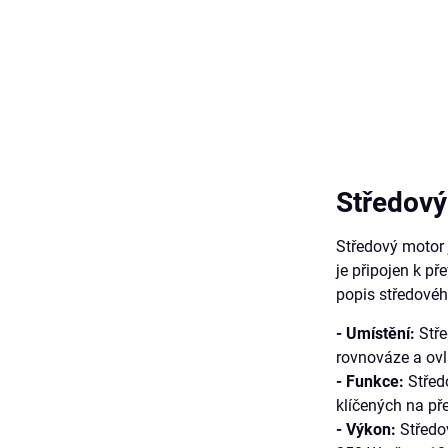
Středový
Středový motor j
je připojen k př
popis středovéh
- Umístění:
Stře
rovnováze a ovl
- Funkce:
Středo
klíčených na př
- Výkon:
Středo