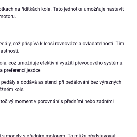
notkách na řídítkách kola. Tato jednotka umožňuje nastavit
 motoru.
ály, což přispívá k lepší rovnováze a ovladatelnosti. Tím
lastnosti.
ola, což umožňuje efektivní využití převodového systému.
a preferencí jezdce.
pedály a dodává asistenci při pedálování bez výrazných
běžném kole.
a točivý moment v porovnání s předními nebo zadními
ní s modely s předním motorem. To může představovat