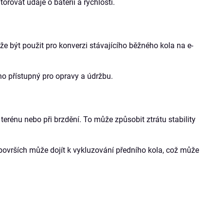
rovat údaje o baterii a rychlosti.
že být použit pro konverzi stávajícího běžného kola na e-
no přístupný pro opravy a údržbu.
rénu nebo při brzdění. To může způsobit ztrátu stability
površích může dojít k vykluzování předního kola, což může