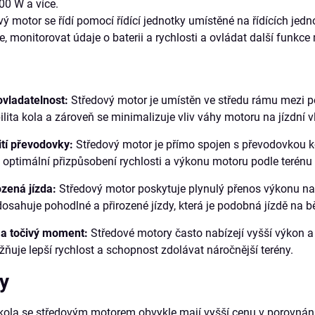
00 W a více.
ý motor se řídí pomocí řídící jednotky umístěné na řídících jed
, monitorovat údaje o baterii a rychlosti a ovládat další funkce
ovladatelnost:
Středový motor je umístěn ve středu rámu mezi ped
ilita kola a zároveň se minimalizuje vliv váhy motoru na jízdní v
ití převodovky:
Středový motor je přímo spojen s převodovkou k
o optimální přizpůsobení rychlosti a výkonu motoru podle terénu 
ozená jízda:
Středový motor poskytuje plynulý přenos výkonu na 
 dosahuje pohodlné a přirozené jízdy, která je podobná jízdě na 
 a točivý moment:
Středové motory často nabízejí vyšší výkon 
ňuje lepší rychlost a schopnost zdolávat náročnější terény.
y
kola se středovým motorem obvykle mají vyšší cenu v porovná