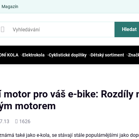
Magazín
Hledat
DNÍ KOLA
Elektrokola
Cyklistické doplňky
Dětský sortiment
Znač
í motor pro váš e-bike: Rozdíly
vým motorem
Počet
7.13
1626
shlédnutí
 známá také jako e-kola, se stávají stále populárnějšími jako do