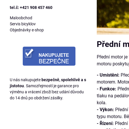
tel.č: +421 908 457 460
Maloobchod
Servis bicyklov
Objednávky e-shop
Přední m
Přední motor je
motoru poskytuje
- Umístění:
Před
U nás nakupujete
bezpečně, spolehlivě a s
motorem. Motor 
jistotou
. Samozřejmostí je garance pro
- Funkce:
Přední
výměnu a vrácení zboží bez udání důvodu
tlaku na pedálo
do 14 dnů po obdržení zásilky.
kola.
- Výkon:
Přední 
typu motoru. Bě
- Řízení:
Přední 