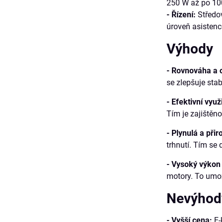
250 W až po 10
- Řízení:
Středov
úroveň asistence
Výhody
- Rovnováha a 
se zlepšuje stab
- Efektivní využ
Tím je zajištěn
- Plynulá a přir
trhnutí. Tím se
- Vysoký výkon
motory. To umož
Nevýhod
- Vyšší cena:
E-