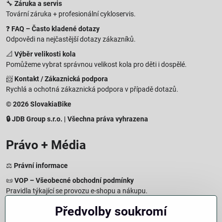
🔧
Záruka a servis
Tovární záruka + profesionální cykloservis.
❓
FAQ – Často kladené dotazy
Odpovědi na nejčastější dotazy zákazníků.
📐
Výběr velikosti kola
Pomůžeme vybrat správnou velikost kola pro děti i dospělé.
📨
Kontakt / Zákaznická podpora
Rychlá a ochotná zákaznická podpora v případě dotazů.
© 2026 SlovakiaBike
🔒 JDB Group s.r.o. | Všechna práva vyhrazena
Právo + Média
⚖️
Právní informace
📜
VOP – Všeobecné obchodní podmínky
Pravidla týkající se provozu e-shopu a nákupu.
🔒
Zásady zpracování osobních údajů
Předvolby soukromí
Jak chráníme a zpracováváme vaše osobní údaje.