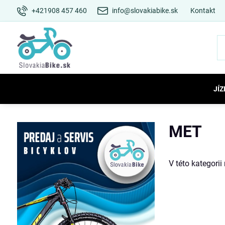
+421908 457 460
info@slovakiabike.sk
Kontakt
JÍZ
MET
V této kategori