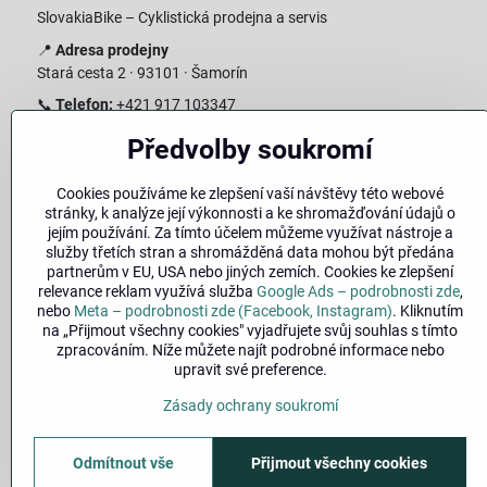
SlovakiaBike – Cyklistická prodejna a servis
📍
Adresa prodejny
Stará cesta 2 · 93101 · Šamorín
📞
Telefon:
+421 917 103347
📧
E-mail:
info@slovakiabike.sk
Předvolby soukromí
Otevírací doba:
Cookies používáme ke zlepšení vaší návštěvy této webové
Pondělí–Pátek: 09:00–15:00
stránky, k analýze její výkonnosti a ke shromažďování údajů o
Sobota: 09:00–11:00
jejím používání. Za tímto účelem můžeme využívat nástroje a
Neděle: Zavřeno
služby třetích stran a shromážděná data mohou být předána
partnerům v EU, USA nebo jiných zemích. Cookies ke zlepšení
👉
Zobrazit prodejnu na mapě
(
odkaz na Google Maps
)
relevance reklam využívá služba
Google Ads – podrobnosti zde
,
nebo
Meta – podrobnosti zde (Facebook, Instagram)
. Kliknutím
na „Přijmout všechny cookies" vyjadřujete svůj souhlas s tímto
zpracováním. Níže můžete najít podrobné informace nebo
upravit své preference.
Zásady ochrany soukromí
Odmítnout vše
Přijmout všechny cookies
©
2