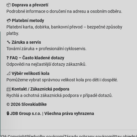
📦
Doprava a převzetí
Podrobné informace o doručení na adresu a osobním odběru.
💳
Platební metody
Platební karta, dobírka, bankovní převod – bezpečné způsoby
platby.
🔧
Záruka a servis
Tovární záruka + profesionální cykloservis.
❓
FAQ – Často kladené dotazy
Odpovědi na nejčastější dotazy zákazníků.
📐
Výběr velikosti kola
Pomůžeme vybrat správnou velikost kola pro děti i dospělé.
📨
Kontakt / Zákaznická podpora
Rychlá a ochotná zákaznická podpora v případě dotazů.
© 2026 SlovakiaBike
🔒 JDB Group s.r.o. | Všechna práva vyhrazena
026
Copyright
Předvolby soukromí
Zásady ochrany soukromí
Stav objedn