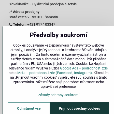
SlovakiaBike – Cyklistická prodejna a servis
📍
Adresa prodejny
Stará cesta 2 · 93101 · Šamorín
📞
Telefon:
+421 917 103347
📧
E-mail:
info@slovakiabike.sk
Předvolby soukromí
Otevírací doba:
Cookies používáme ke zlepšení vaší návštěvy této webové
Pondělí–Pátek: 09:00–15:00
stránky, k analýze její výkonnosti a ke shromažďování údajů o
Sobota: 09:00–11:00
jejím používání. Za tímto účelem můžeme využívat nástroje a
Neděle: Zavřeno
služby třetích stran a shromážděná data mohou být předána
partnerům v EU, USA nebo jiných zemích. Cookies ke zlepšení
👉
Zobrazit prodejnu na mapě
(
odkaz na Google Maps
)
relevance reklam využívá služba
Google Ads – podrobnosti zde
,
nebo
Meta – podrobnosti zde (Facebook, Instagram)
. Kliknutím
na „Přijmout všechny cookies" vyjadřujete svůj souhlas s tímto
zpracováním. Níže můžete najít podrobné informace nebo
upravit své preference.
Zásady ochrany soukromí
Odmítnout vše
Přijmout všechny cookies
©
2