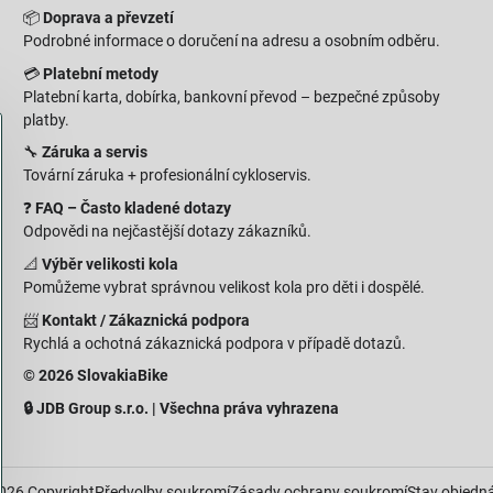
📦
Doprava a převzetí
Podrobné informace o doručení na adresu a osobním odběru.
💳
Platební metody
Platební karta, dobírka, bankovní převod – bezpečné způsoby
platby.
🔧
Záruka a servis
Tovární záruka + profesionální cykloservis.
❓
FAQ – Často kladené dotazy
Odpovědi na nejčastější dotazy zákazníků.
📐
Výběr velikosti kola
Pomůžeme vybrat správnou velikost kola pro děti i dospělé.
📨
Kontakt / Zákaznická podpora
Rychlá a ochotná zákaznická podpora v případě dotazů.
© 2026 SlovakiaBike
🔒 JDB Group s.r.o. | Všechna práva vyhrazena
026
Copyright
Předvolby soukromí
Zásady ochrany soukromí
Stav objedn