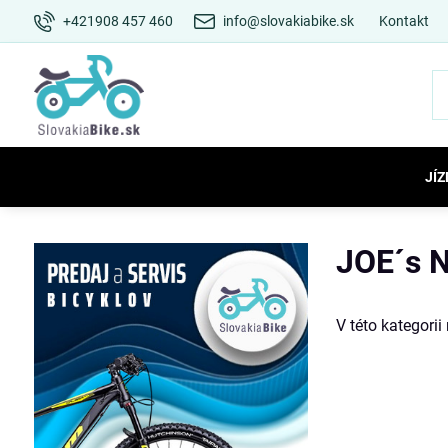
+421908 457 460
info@slovakiabike.sk
Kontakt
JÍZ
JOE´s 
V této kategori