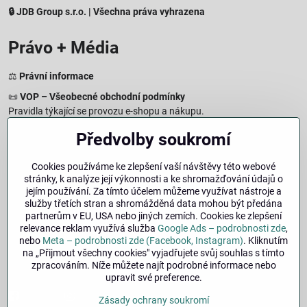
🔒 JDB Group s.r.o. | Všechna práva vyhrazena
Právo + Média
⚖️
Právní informace
📜
VOP – Všeobecné obchodní podmínky
Pravidla týkající se provozu e-shopu a nákupu.
🔒
Zásady zpracování osobních údajů
Předvolby soukromí
Jak chráníme a zpracováváme vaše osobní údaje.
🍪
Informace o cookies
Cookies používáme ke zlepšení vaší návštěvy této webové
stránky, k analýze její výkonnosti a ke shromažďování údajů o
Informace o používaných cookies a zpracování údajů na webu.
jejím používání. Za tímto účelem můžeme využívat nástroje a
↩️
Právo na odstoupení – 14denní vrácení
služby třetích stran a shromážděná data mohou být předána
Postup a podmínky odstoupení od nákupu.
partnerům v EU, USA nebo jiných zemích. Cookies ke zlepšení
relevance reklam využívá služba
Google Ads – podrobnosti zde
,
🏢
Impresum
nebo
Meta – podrobnosti zde (Facebook, Instagram)
. Kliknutím
Údaje o provozovateli a právní informace.
na „Přijmout všechny cookies" vyjadřujete svůj souhlas s tímto
zpracováním. Níže můžete najít podrobné informace nebo
🔐
Bezpečnost
upravit své preference.
Facebook
Instagram
Zásady ochrany soukromí