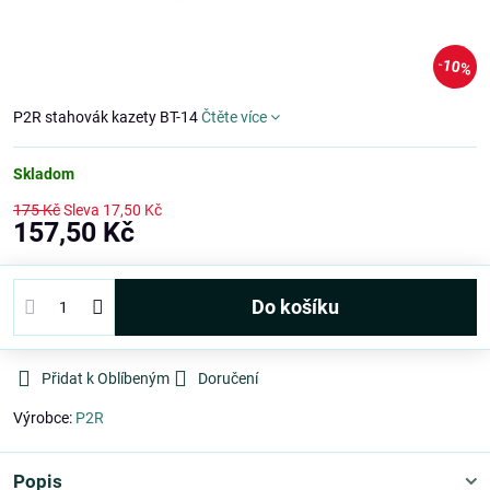
10%
P2R stahovák kazety BT-14
Čtěte více
Skladom
175 Kč
Sleva
17,50 Kč
157,50 Kč
Do košíku
Přidat k Oblíbeným
Doručení
Výrobce:
P2R
Popis