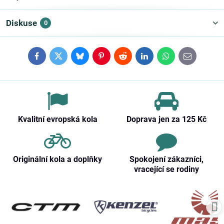
Diskuse
0
Facebook
Twitter
Bluesky
Pinterest
Reddit
LinkedIn
WhatsApp
E-
mail
Kvalitní evropská kola
Doprava jen za 125 Kč
Originální kola a doplňky
Spokojení zákazníci,
vracející se rodiny