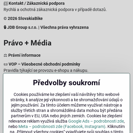
📨
Kontakt / Zákaznická podpora
Rychlá a ochotná zákaznická podpora v případě dotazů.
© 2026 SlovakiaBike
🔒 JDB Group s.r.o. | Všechna práva vyhrazena
Právo + Média
⚖️
Právní informace
📜
VOP – Všeobecné obchodní podmínky
Pravidla týkající se provozu e-shopu a nákupu.
🔒
Zásady zpracování osobních údajů
Předvolby soukromí
Jak chráníme a zpracováváme vaše osobní údaje.
🍪
Informace o cookies
Cookies používáme ke zlepšení vaší návštěvy této webové
stránky, k analýze její výkonnosti a ke shromažďování údajů o
Informace o používaných cookies a zpracování údajů na webu.
jejím používání. Za tímto účelem můžeme využívat nástroje a
↩️
Právo na odstoupení – 14denní vrácení
služby třetích stran a shromážděná data mohou být předána
Postup a podmínky odstoupení od nákupu.
partnerům v EU, USA nebo jiných zemích. Cookies ke zlepšení
relevance reklam využívá služba
Google Ads – podrobnosti zde
,
🏢
Impresum
nebo
Meta – podrobnosti zde (Facebook, Instagram)
. Kliknutím
Údaje o provozovateli a právní informace.
na „Přijmout všechny cookies" vyjadřujete svůj souhlas s tímto