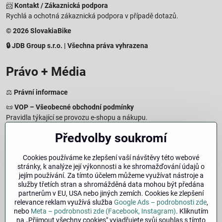
📨
Kontakt / Zákaznická podpora
Rychlá a ochotná zákaznická podpora v případě dotazů.
© 2026 SlovakiaBike
🔒 JDB Group s.r.o. | Všechna práva vyhrazena
Právo + Média
⚖️
Právní informace
📜
VOP – Všeobecné obchodní podmínky
Pravidla týkající se provozu e-shopu a nákupu.
🔒
Zásady zpracování osobních údajů
Předvolby soukromí
Jak chráníme a zpracováváme vaše osobní údaje.
🍪
Informace o cookies
Cookies používáme ke zlepšení vaší návštěvy této webové
stránky, k analýze její výkonnosti a ke shromažďování údajů o
Informace o používaných cookies a zpracování údajů na webu.
jejím používání. Za tímto účelem můžeme využívat nástroje a
↩️
Právo na odstoupení – 14denní vrácení
služby třetích stran a shromážděná data mohou být předána
Postup a podmínky odstoupení od nákupu.
partnerům v EU, USA nebo jiných zemích. Cookies ke zlepšení
relevance reklam využívá služba
Google Ads – podrobnosti zde
,
🏢
Impresum
nebo
Meta – podrobnosti zde (Facebook, Instagram)
. Kliknutím
Údaje o provozovateli a právní informace.
na „Přijmout všechny cookies" vyjadřujete svůj souhlas s tímto