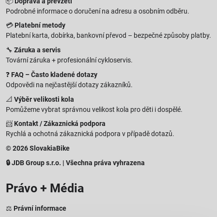
📦
Doprava a převzetí
Podrobné informace o doručení na adresu a osobním odběru.
💳
Platební metody
Platební karta, dobírka, bankovní převod – bezpečné způsoby platby.
🔧
Záruka a servis
Tovární záruka + profesionální cykloservis.
❓
FAQ – Často kladené dotazy
Odpovědi na nejčastější dotazy zákazníků.
📐
Výběr velikosti kola
Pomůžeme vybrat správnou velikost kola pro děti i dospělé.
📨
Kontakt / Zákaznická podpora
Rychlá a ochotná zákaznická podpora v případě dotazů.
© 2026 SlovakiaBike
🔒 JDB Group s.r.o. | Všechna práva vyhrazena
Právo + Média
⚖️
Právní informace