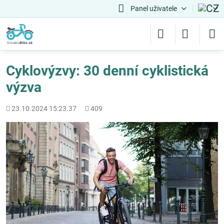
Panel uživatele
Cyklovýzvy: 30 denní cyklistická
výzva
Přidáno
Počet
23.10.2024 15:23.37
409
shlédnutí