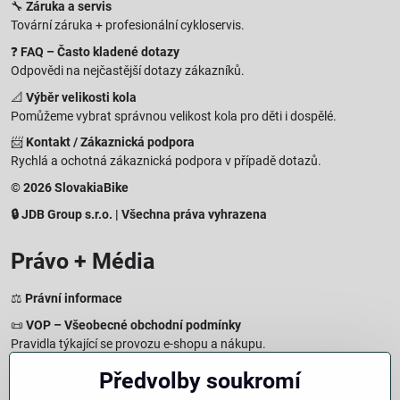
🔧
Záruka a servis
Tovární záruka + profesionální cykloservis.
❓
FAQ – Často kladené dotazy
Odpovědi na nejčastější dotazy zákazníků.
📐
Výběr velikosti kola
Pomůžeme vybrat správnou velikost kola pro děti i dospělé.
📨
Kontakt / Zákaznická podpora
Rychlá a ochotná zákaznická podpora v případě dotazů.
© 2026 SlovakiaBike
🔒 JDB Group s.r.o. | Všechna práva vyhrazena
Právo + Média
⚖️
Právní informace
📜
VOP – Všeobecné obchodní podmínky
Pravidla týkající se provozu e-shopu a nákupu.
🔒
Zásady zpracování osobních údajů
Předvolby soukromí
Jak chráníme a zpracováváme vaše osobní údaje.